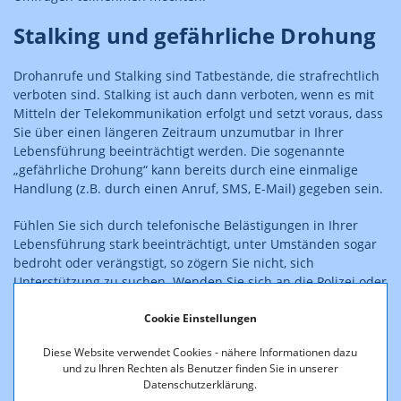
Stalking und gefährliche Drohung
Drohanrufe und Stalking sind Tatbestände, die strafrechtlich
verboten sind. Stalking ist auch dann verboten, wenn es mit
Mitteln der Telekommunikation erfolgt und setzt voraus, dass
Sie über einen längeren Zeitraum unzumutbar in Ihrer
Lebensführung beeinträchtigt werden. Die sogenannte
„gefährliche Drohung“ kann bereits durch eine einmalige
Handlung (z.B. durch einen Anruf, SMS, E-Mail) gegeben sein.
Fühlen Sie sich durch telefonische Belästigungen in Ihrer
Lebensführung stark beeinträchtigt, unter Umständen sogar
bedroht oder verängstigt, so zögern Sie nicht, sich
Unterstützung zu suchen. Wenden Sie sich an die Polizei oder
Beratungsstellen (etwa die Frauenhelpline unter 0800/222
Cookie Einstellungen
555 oder per Chat über
http://www.haltdergewalt.at/
)
Diese Website verwendet Cookies - nähere Informationen dazu
In diesem Bereich kann auch eine Fangschaltung sinnvoll
und zu Ihren Rechten als Benutzer finden Sie in unserer
sein.
Datenschutzerklärung.
FAQ - Was ist eine Fangschaltung?