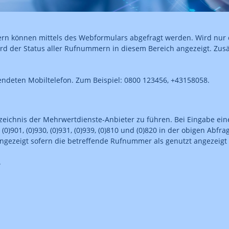
mern können mittels des Webformulars abgefragt werden. Wird nu
d der Status aller Rufnummern in diesem Bereich angezeigt. Zusät
endeten Mobiltelefon. Zum Beispiel: 0800 123456, +43158058.
eichnis der Mehrwertdienste-Anbieter zu führen. Bei Eingabe ei
0)901, (0)930, (0)931, (0)939, (0)810 und (0)820 in der obigen Abf
angezeigt sofern die betreffende Rufnummer als genutzt angezeigt
.