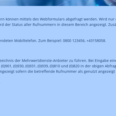
mern können mittels des Webformulars abgefragt werden. Wird nu
d der Status aller Rufnummern in diesem Bereich angezeigt. Zusät
endeten Mobiltelefon. Zum Beispiel: 0800 123456, +43158058.
eichnis der Mehrwertdienste-Anbieter zu führen. Bei Eingabe ei
0)901, (0)930, (0)931, (0)939, (0)810 und (0)820 in der obigen Abf
angezeigt sofern die betreffende Rufnummer als genutzt angezeigt
.