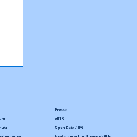
Presse
sum
eRTR
hutz
Open Data / IFG
geber:innen
Häufig gesuchte Themen/FAQs