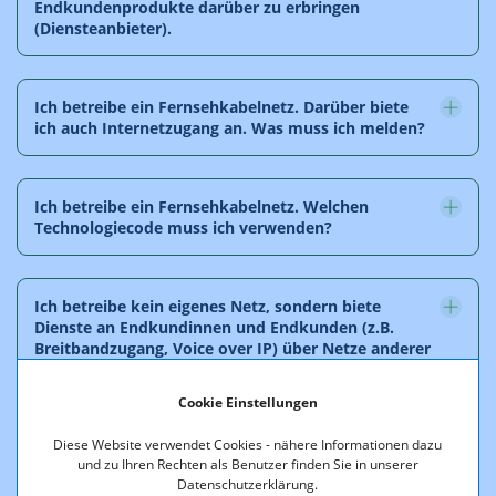
Endkundenprodukte darüber zu erbringen
(Diensteanbieter).
Ich betreibe ein Fernsehkabelnetz. Darüber biete
ich auch Internetzugang an. Was muss ich melden?
Ich betreibe ein Fernsehkabelnetz. Welchen
Technologiecode muss ich verwenden?
Ich betreibe kein eigenes Netz, sondern biete
Dienste an Endkundinnen und Endkunden (z.B.
Breitbandzugang, Voice over IP) über Netze anderer
Betreiber an. Was habe ich als reiner Diensteanbieter
ohne eigenes Netz zu tun?
Cookie Einstellungen
Diese Website verwendet Cookies - nähere Informationen dazu
und zu Ihren Rechten als Benutzer finden Sie in unserer
Ich betreibe nur das aktive Netz/stelle Equipment
Datenschutzerklärung.
in einem Open Access Network (OAN) zur