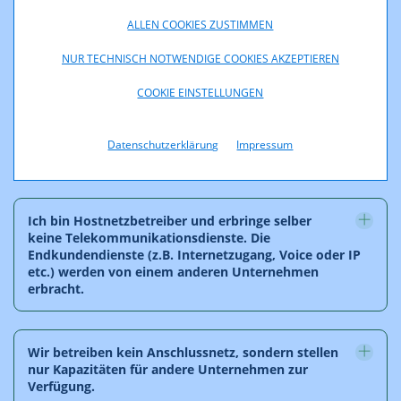
Verfügung. Was muss ich melden?
ALLEN COOKIES ZUSTIMMEN
NUR TECHNISCH NOTWENDIGE COOKIES AKZEPTIEREN
Ich biete Breitband über die virtuelle Entbündelung
der A1TA an. Welche Daten muss ich einmelden?
COOKIE EINSTELLUNGEN
Datenschutzerklärung
Impressum
Ich bin als MVNO tätig und habe kein eignes Netz.
Ich bin Hostnetzbetreiber und erbringe selber
keine Telekommunikationsdienste. Die
Endkundendienste (z.B. Internetzugang, Voice oder IP
etc.) werden von einem anderen Unternehmen
erbracht.
Wir betreiben kein Anschlussnetz, sondern stellen
nur Kapazitäten für andere Unternehmen zur
Verfügung.