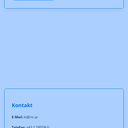
Kontakt
E-Mail:
ki@rtr.at
Telefon:
+43 1 58058-0