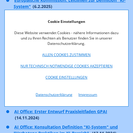
Europäische Kommission: Leitlinien zur Definition "KI-
System"
(6.2.2025)
Europäische Kommission: Leitlinien zu Verbotener KI
Cookie Einstellungen
(4.2.2025)
AI Office: Laufende Materialiensammlung zu KI-
Diese Website verwendet Cookies - nähere Informationen dazu
Kompetenz
(4.2.2025)
und zu Ihren Rechten als Benutzer finden Sie in unserer
Datenschutzerklärung.
Studie "Künstliche Intelligenz in der Cybersicherheit –
Chancen und Risiken"
(23.01.2025)
ALLEN COOKIES ZUSTIMMEN
Veranstaltung "Cybersecurity im Zeitalter von
NUR TECHNISCH NOTWENDIGE COOKIES AKZEPTIEREN
Künstlicher Intelligenz"
(
Folien
&
Pressemitteilung
)
(23.01.2025)
COOKIE EINSTELLUNGEN
Papers KI-Medien:
Contentproduktion, Schutz,
Monetarisierung
,
Technische Herausforderungen
,
Datenschutzerklärung
Impressum
Rechtliche Herausforderungen
,
Branchenerhebung
Kennzeichnungsmöglichkeiten
(12.12.2024)
AI Office: Erster Entwurf Praxisleitfaden GPAI
(14.11.2024)
AI Office: Konsultation Definition "KI-System" und