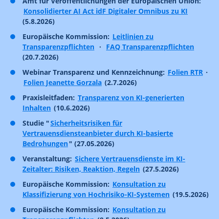
Amt für Veröffentlichungen der Europäischen Union:
Konsolidierter AI Act idF Digitaler Omnibus zu KI
(5.8.2026)
Europäische Kommission:
Leitlinien zu
Transparenzpflichten
·
FAQ Transparenzpflichten
(20.7.2026)
Webinar Transparenz und Kennzeichnung:
Folien RTR
·
Folien Jeanette Gorzala
(2.7.2026)
Praxisleitfaden:
Transparenz von KI-generierten
Inhalten
(10.6.2026)
Studie "
Sicherheitsrisiken für
Vertrauensdiensteanbieter durch KI-basierte
Bedrohungen
" (27.05.2026)
Veranstaltung:
Sichere Vertrauensdienste im KI-
Zeitalter: Risiken, Reaktion, Regeln
(27.5.2026)
Europäische Kommission:
Konsultation zu
Klassifizierung von Hochrisiko-KI-Systemen
(19.5.2026)
Europäische Kommission:
Konsultation zu