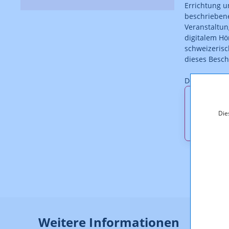
Errichtung u
beschrieben
Veranstaltun
digitalem Hö
schweizerisc
dieses Besche
Der Bescheid 
Downl
Die
KOA_1.
Weitere Informationen