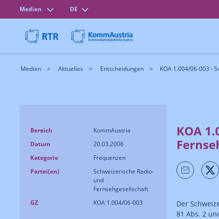
Medien
DE
Medien
Aktuelles
Entscheidungen
KOA 1.004/06-003 - Sc
KOA 1.
Bereich
KommAustria
Fernse
Datum
20.03.2006
Kategorie
Frequenzen
Partei(en)
Schweizerische Radio-
und
Fernsehgesellschaft
GZ
KOA 1.004/06-003
Der Schweize
81 Abs. 2 un