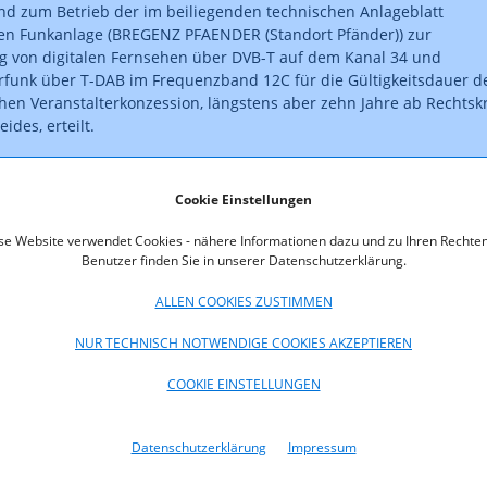
nd zum Betrieb der im beiliegenden technischen Anlageblatt
en Funkanlage (BREGENZ PFAENDER (Standort Pfänder)) zur
g von digitalen Fernsehen über DVB-T auf dem Kanal 34 und
rfunk über T-DAB im Frequenzband 12C für die Gültigkeitsdauer d
hen Veranstalterkonzession, längstens aber zehn Jahre ab Rechtskr
ides, erteilt.
ist rechtskräftig.
Cookie Einstellungen
oads
se Website verwendet Cookies - nähere Informationen dazu und zu Ihren Rechten
Benutzer finden Sie in unserer Datenschutzerklärung.
004-06-003.pdf (pdf, 31,2 KB)
ALLEN COOKIES ZUSTIMMEN
NUR TECHNISCH NOTWENDIGE COOKIES AKZEPTIEREN
COOKIE EINSTELLUNGEN
Datenschutzerklärung
Impressum