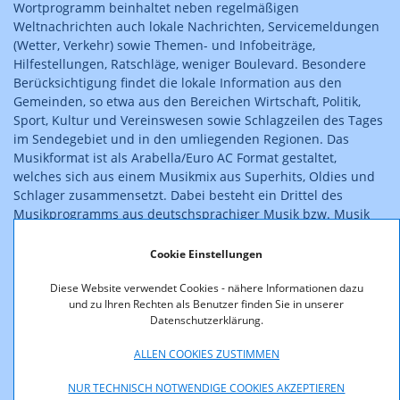
Wortprogramm beinhaltet neben regelmäßigen
Weltnachrichten auch lokale Nachrichten, Servicemeldungen
(Wetter, Verkehr) sowie Themen- und Infobeiträge,
Hilfestellungen, Ratschläge, weniger Boulevard. Besondere
Berücksichtigung findet die lokale Information aus den
Gemeinden, so etwa aus den Bereichen Wirtschaft, Politik,
Sport, Kultur und Vereinswesen sowie Schlagzeilen des Tages
im Sendegebiet und in den umliegenden Regionen. Das
Musikformat ist als Arabella/Euro AC Format gestaltet,
welches sich aus einem Musikmix aus Superhits, Oldies und
Schlager zusammensetzt. Dabei besteht ein Drittel des
Musikprogramms aus deutschsprachiger Musik bzw. Musik
mit typisch deutschem Sound und umfasst auch Musik
österreichischer Interpreten.
Cookie Einstellungen
Diese Website verwendet Cookies - nähere Informationen dazu
Der Antrag der WELLE SALZBURG GmbH wurde abgewiesen,
und zu Ihren Rechten als Benutzer finden Sie in unserer
da die finanziellen Voraussetzungen nach § 5 Abs. 3 PrR-G
Datenschutzerklärung.
nicht glaubhaft gemacht wurden. Der Antrag der Privat-Radio
Betriebs GmbH auf Erweiterung des bestehenden
ALLEN COOKIES ZUSTIMMEN
Versorgungsgebiets "Aichfeld - Oberes Murtal" wurde
abgewiesen. Die Anträge des Medienprojektvereins
NUR TECHNISCH NOTWENDIGE COOKIES AKZEPTIEREN