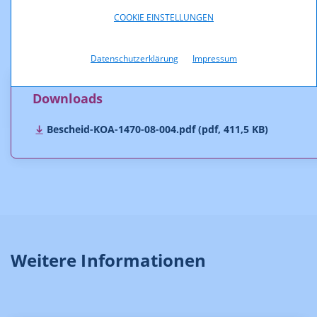
Steiermark und des Vereins "Radio Maria Österreich - Der
Sender mit Sendung" auf Erteilung einer Zulassung wurden
COOKIE EINSTELLUNGEN
im Zuge des Auswahlverfahrens nach § 6 PrR-G abgewiesen.
Datenschutzerklärung
Impressum
Der Bescheid ist rechtskräftig.
Downloads
Bescheid-KOA-1470-08-004.pdf (pdf, 411,5 KB)
Weitere Informationen