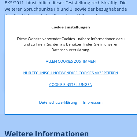
BKS/2011 hinsichtlich dieser Feststellung rechtskräftig. Die
weiteren Spruchpunkte I.b und 3. sowie der bezughabende
Veröffentlichungsteil in Spruchpunkt 2. wurden
demgegenüber mit der Begründung aufgehoben, dass die
Cookie Einstellungen
Ausstrahlung von Sponsorhinweisen in zulässigen
Unterbrechungen einer Sendung nicht als "während einer
Diese Website verwendet Cookies - nähere Informationen dazu
Sendung" iSd § 17 Abs. 1 Z 2 Satz 2 ORF-G zu beurteilen sind.
und zu Ihren Rechten als Benutzer finden Sie in unserer
Datenschutzerklärung.
ALLEN COOKIES ZUSTIMMEN
Downloads
NUR TECHNISCH NOTWENDIGE COOKIES AKZEPTIEREN
KOA_3.500-11-012_anonymisiert.pdf (pdf, 83,0 KB)
COOKIE EINSTELLUNGEN
Datenschutzerklärung
Impressum
Weitere Informationen