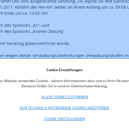
ramm ORF eins ausgestrahlte Sendung „FIS Alpine Ski WM Garmis
n 2011: Abfahrt der Herren“ weder an ihrem Anfang um ca. 09:58 
em Ende um ca. 13:02 Uhr
ich des Sponsors „A1“, und
lich des Sponsors „Kronen Zeitung“
erte Sendung gekennzeichnet wurde.
en wegen dieser Verwaltungsübertretungen Verwaltungsstrafen in
EUR 5.000,- verhängt.
Cookie Einstellungen
kenntnis der KommAustria wurde mit Bescheid des UVS Wien vom
GZ: UVS-06/23/1729/2012-17, bestätigt.
se Website verwendet Cookies - nähere Informationen dazu und zu Ihren Rechten
Benutzer finden Sie in unserer Datenschutzerklärung.
oads
ALLEN COOKIES ZUSTIMMEN
500_12_002.pdf (pdf, 252,8 KB)
NUR TECHNISCH NOTWENDIGE COOKIES AKZEPTIEREN
COOKIE EINSTELLUNGEN