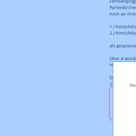
Fernsehprog
Partenkirche
noch an ihr
1.) hinsichtl
2.) hinsicht
als gespons
Über A wurd
Höhe von je 
Das Strafer
27.02.2013, 
Die
Downl
KOA_3.