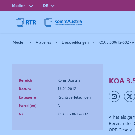
Medien
DE
Medien
Aktuelles
Entscheidungen
KOA 3.500/12-002 - A
KOA 3.5
Bereich
KommAustria
Datum
16.01.2012
Kategorie
Rechtsverletzungen
Partei(en)
A
GZ
KOA 3.500/12-002
A hat als ge
Bereich des 
ORF-Gesetz z