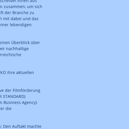
tscheider:innen aus
on zusammen, um sich
ft der Branche zu
h mit dabei und das
einer lebendigen
inen Überblick über
wir nachhaltige
rreichische
KO ihre aktuellen
ive der Filmförderung
DER STANDARD)
an Business Agency)
er die
: Den Auftakt machte