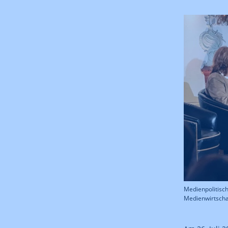
Medienpolitisc
Medienwirtscha