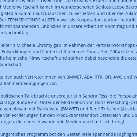
2025 war es wieder so weit: Über 200 Kreative, Expert:innen und En
nd Medienwirtschaft kamen im wunderschönen Schloss Leopoldskr
rg Media Summit auszutauschen, zu vernetzen und über die Zukun
 Der FERNSEHFONDS AUSTRIA war als Kooperationspartner natürlic
lt: mit spannenden Einblicken in unsere Arbeit am Vormittag und 
am Nachmittag.
leiterin Michaela Chromy gab im Rahmen der Partner-Workshops e
 Entwicklungen und Förderrichtlinien des Fonds. Seit 2004 setzen 
die heimische Filmwirtschaft und stärken dabei besonders die öste
landschaft.
ellten auch Vertreter:innen von BMWET, ABA, RTR, ÖFI, AWS und W
d Rahmenbedingungen vor.
olitischen Talk brachte unsere Juristin Sandra Fössl die Perspekt
karätige Runde ein. Unter der Moderation von Doris Priesching (
sie gemeinsam mit Sylvia Vana (BMWET) und René Tritscher (Austri
le von Förderungen für den Produktionsstandort Österreich und üb
ungen, die der sich wandelnde Medienmarkt mit sich bringt.
ungsreiches Programm bot den Gästen viele spannende Highlights