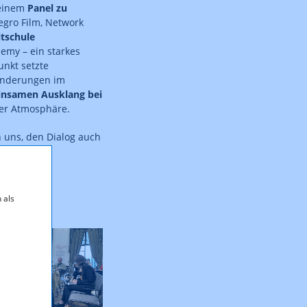
 einem
Panel zu
legro Film, Network
itschule
emy – ein starkes
unkt setzte
ränderungen im
nsamen Ausklang bei
ter Atmosphäre.
 uns, den Dialog auch
 als