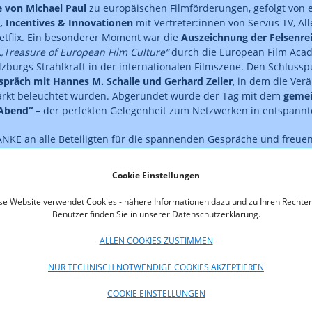
 von Michael Paul
zu europäischen Filmförderungen, gefolgt von
, Incentives & Innovationen
mit Vertreter:innen von Servus TV, Al
tflix. Ein besonderer Moment war die
Auszeichnung der Felsenre
„Treasure of European Film Culture“
durch die European Film Acad
alzburgs Strahlkraft in der internationalen Filmszene. Den Schlussp
präch mit Hannes M. Schalle und Gerhard Zeiler
, in dem die Ve
rkt beleuchtet wurden. Abgerundet wurde der Tag mit dem
gemei
Abend“
– der perfekten Gelegenheit zum Netzwerken in entspann
NKE an alle Beteiligten für die spannenden Gespräche und freuen
eiterzuführen.
Cookie Einstellungen
se Website verwendet Cookies - nähere Informationen dazu und zu Ihren Rechten
om Event:
Benutzer finden Sie in unserer Datenschutzerklärung.
ALLEN COOKIES ZUSTIMMEN
NUR TECHNISCH NOTWENDIGE COOKIES AKZEPTIEREN
COOKIE EINSTELLUNGEN