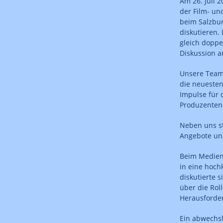
Am 26. Juli 
der Film- u
beim Salzbu
diskutieren.
gleich doppe
Diskussion 
Unsere Team
die neuesten
Impulse für 
Produzenten
Neben uns st
Angebote un
Beim Medienp
in eine hoch
diskutierte 
über die Rol
Herausforder
Ein abwechsl