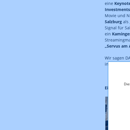
eine
Keynote
Investments
Movie und Ne
Salzburg
als
Signal für S
ein
Kaminges
Streamingma
„Servus am 
Wir sagen DA
in Zukunft w
Die
Eindrücke v