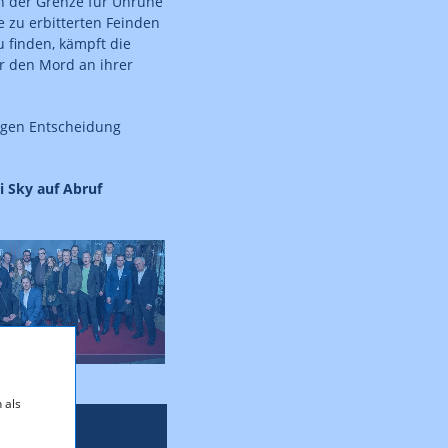
en der Grenze für Unruhe
e zu erbitterten Feinden
 finden, kämpft die
r den Mord an ihrer
tigen Entscheidung
ei Sky auf Abruf
 als