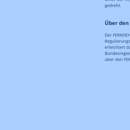
gedreht.
Über den
Der FERNSEH
Regulierungs
erleichtert 
Bundesregier
über den FE