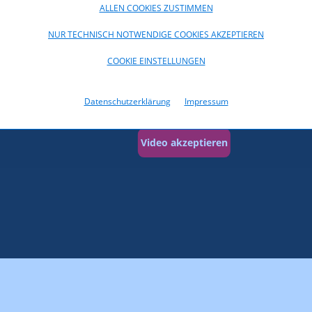
ALLEN COOKIES ZUSTIMMEN
NUR TECHNISCH NOTWENDIGE COOKIES AKZEPTIEREN
COOKIE EINSTELLUNGEN
tivieren des Youtube-Videos müssen Sie den untenstehenden „Vide
n. Damit stimmen Sie zu, dass Daten an Youtube übermittelt, Inha
Cookies von Youtube gesetzt werden. Zu Details vgl. die
Datenschu
Datenschutzerklärung
Impressum
Video akzeptieren