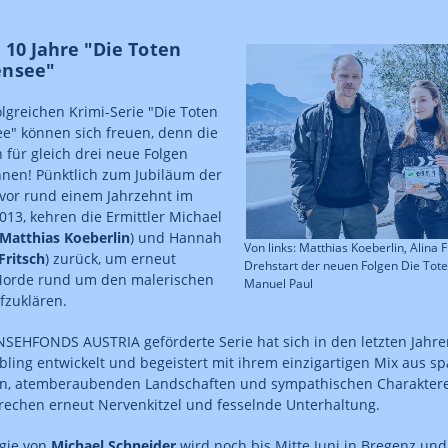
 10 Jahre "Die Toten
ensee"
olgreichen Krimi-Serie "Die Toten
e" können sich freuen, denn die
 für gleich drei neue Folgen
nen! Pünktlich zum Jubiläum der
 vor rund einem Jahrzehnt im
13, kehren die Ermittler Michael
Matthias Koeberlin
) und Hannah
Von links: Matthias Koeberlin, Alina 
Fritsch
) zurück, um erneut
Drehstart der neuen Folgen Die To
 Morde rund um den malerischen
Manuel Paul
fzuklären.
SEHFONDS AUSTRIA geförderte Serie hat sich in den letzten Jahr
bling entwickelt und begeistert mit ihrem einzigartigen Mix aus 
len, atemberaubenden Landschaften und sympathischen Charaktere
rechen erneut Nervenkitzel und fesselnde Unterhaltung.
egie von
Michael Schneider
wird noch bis Mitte Juni in Bregenz un