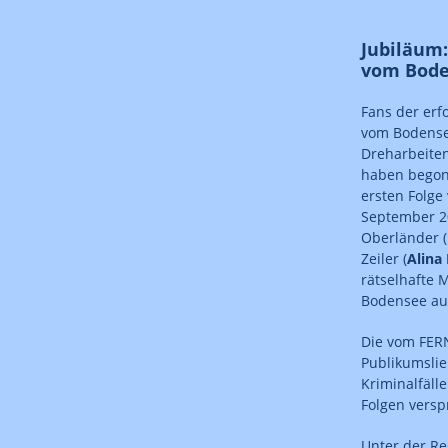
Jubiläum:
vom Bod
Fans der erf
vom Bodense
Dreharbeiten
haben begon
ersten Folge
September 20
Oberländer (
Zeiler (
Alina 
rätselhafte
Bodensee au
Die vom FERN
Publikumslie
Kriminalfäl
Folgen versp
Unter der R