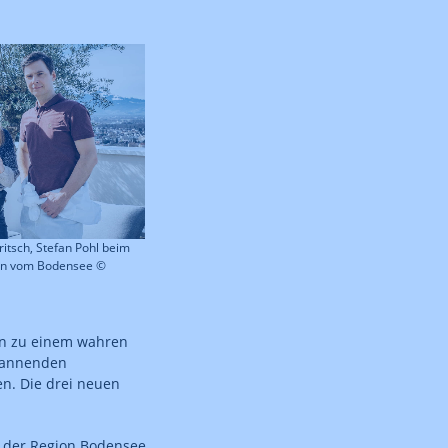
Fritsch, Stefan Pohl beim
ten vom Bodensee ©
en zu einem wahren
spannenden
n. Die drei neuen
d der Region Bodensee