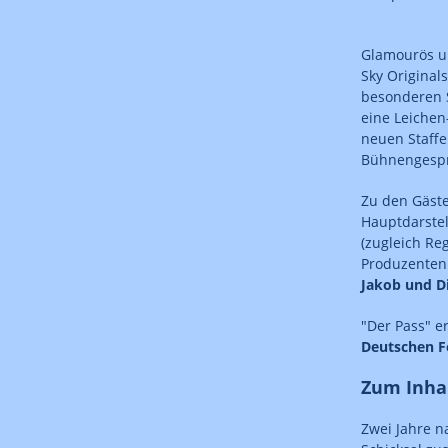
Glamourös un
Sky Originals
besonderen S
eine Leichen
neuen Staffe
Bühnengesprä
Zu den Gäste
Hauptdarste
(zugleich Re
Produzente
Jakob und D
"Der Pass" e
Deutschen F
Zum Inha
Zwei Jahre n