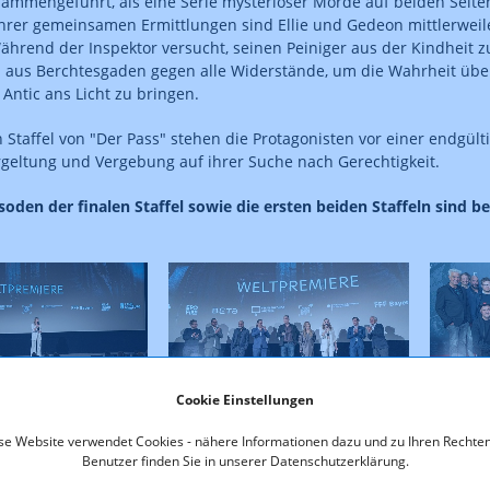
sammengeführt, als eine Serie mysteriöser Morde auf beiden Seit
 ihrer gemeinsamen Ermittlungen sind Ellie und Gedeon mittlerweil
hrend der Inspektor versucht, seinen Peiniger aus der Kindheit zu
 aus Berchtesgaden gegen alle Widerstände, um die Wahrheit übe
 Antic ans Licht zu bringen.
en Staffel von "Der Pass" stehen die Protagonisten vor einer endgül
geltung und Vergebung auf ihrer Suche nach Gerechtigkeit.
isoden der finalen Staffel sowie die ersten beiden Staffeln sind b
Cookie Einstellungen
se Website verwendet Cookies - nähere Informationen dazu und zu Ihren Rechten
Benutzer finden Sie in unserer Datenschutzerklärung.