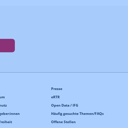
Presse
sum
eRTR
hutz
Open Data / IFG
geber:innen
Häufig gesuchte Themen/FAQs
freiheit
Offene Stellen