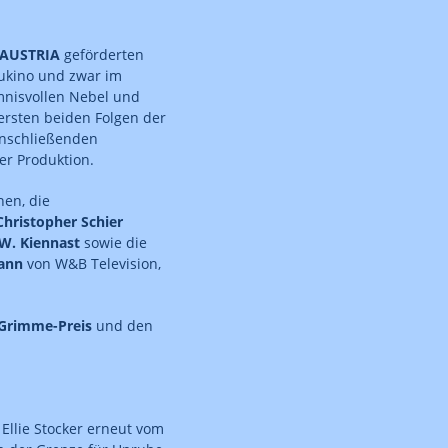
AUSTRIA
geförderten
aukino und zwar im
mnisvollen Nebel und
ersten beiden Folgen der
anschließenden
er Produktion.
nen, die
Christopher Schier
W. Kiennast
sowie die
ann
von W&B Television,
Grimme-Preis
und den
Ellie Stocker erneut vom