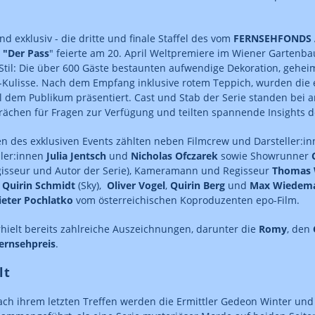
d exklusiv - die dritte und finale Staffel des vom
FERNSEHFONDS 
"Der Pass
" feierte am 20. April Weltpremiere im Wiener Gartenb
til: Die über 600 Gäste bestaunten aufwendige Dekoration, gehei
-Kulisse. Nach dem Empfang inklusive rotem Teppich, wurden die 
l dem Publikum präsentiert. Cast und Stab der Serie standen bei 
chen für Fragen zur Verfügung und teilten spannende Insights d
n des exklusiven Events zählten neben Filmcrew und Darsteller:in
ller:innen
Julia Jentsch
und
Nicholas Ofczarek
sowie Showrunner
gisseur und Autor der Serie), Kameramann und Regisseur
Thomas 
n
Quirin Schmidt
(Sky),
Oliver Vogel
,
Quirin Berg
und
Max Wiedem
ieter Pochlatko
vom österreichischen Koproduzenten epo-Film.
rhielt bereits zahlreiche Auszeichnungen, darunter die
Romy
, den
ernsehpreis
.
lt
ach ihrem letzten Treffen werden die Ermittler Gedeon Winter und 