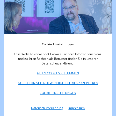
Cookie Einstellungen
Diese Website verwendet Cookies - nähere Informationen dazu
Michael Ogris, Vorsitzender KommAustria © Phototiller
und zu Ihren Rechten als Benutzer finden Sie in unserer
Datenschutzerklärung.
"Die gerade erst erschienene, jüngste Ausgabe des Reuters
ALLEN COOKIES ZUSTIMMEN
Digital News Report Austria zeigt, dass eine Mehrheit der
Bevölkerung gegenwärtig dem Einsatz von KI in der
NUR TECHNISCH NOTWENDIGE COOKIES AKZEPTIEREN
Nachrichtenproduktion noch skeptisch gegenübersteht.
Regelmäßige Berichte, die zu Recht vor digitaler
COOKIE EINSTELLUNGEN
Desinformation warnen oder über "halluzinierende" KI-Tools
informieren, verunsichern natürlich auch", so Michael Ogris.
Datenschutzerklärung
Impressum
"Dennoch ist der Einsatz von KI in den Medien eine Chance
für heimische Medien gerade auch im internationalen