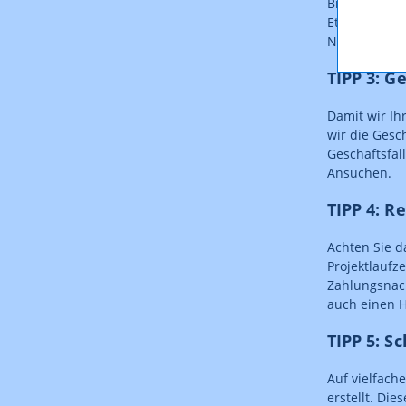
Bitte überpr
Etappen, son
Nachricht zu
TIPP 3: G
Damit wir Ih
wir die Gesc
Geschäftsfal
Ansuchen.
TIPP 4: 
Achten Sie d
Projektlaufz
Zahlungsnac
auch einen H
TIPP 5: S
Auf vielfach
erstellt. Di