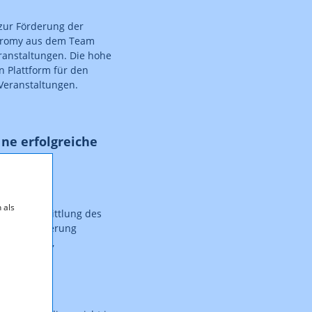
ur Förderung der
 Chromy aus dem Team
ranstaltungen. Die hohe
n Plattform für den
 Veranstaltungen.
ine erfolgreiche
 als
t zur Übermittlung des
Fristverlängerung
rojekttitel,