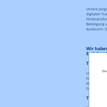
Unsere jüng
digitalen Tr
Förderprüfun
Beteiligung 
Austausch. D
Wir haben
Endabrec
TIPP 1: B
Die
Unser erster 
Endberichts.
erforderlich 
Geschäftsza
TIPP 2: 