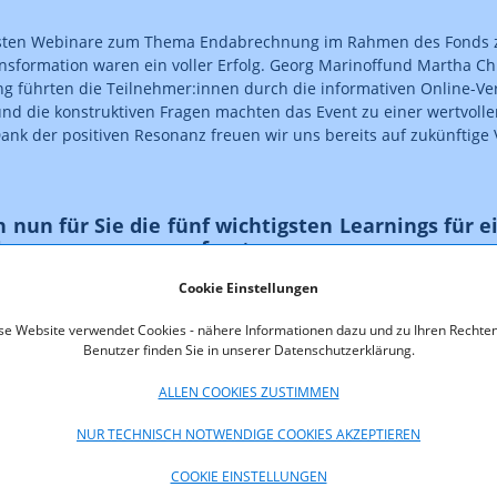
sten Webinare zum Thema Endabrechnung im Rahmen des Fonds z
ansformation waren ein voller Erfolg. Georg Marinoffund Martha
g führten die Teilnehmer:innen durch die informativen Online-Ve
und die konstruktiven Fragen machten das Event zu einer wertvolle
ank der positiven Resonanz freuen wir uns bereits auf zukünftige
 nun für Sie die fünf wichtigsten Learnings für e
hnung zusammengefasst:
Cookie Einstellungen
ehalten Sie die Frist im Auge
se Website verwendet Cookies - nähere Informationen dazu und zu Ihren Rechten
Tipp ist auch gleich einer der wichtigsten: Die Einhaltung der Fris
Benutzer finden Sie in unserer Datenschutzerklärung.
 Dieser ist 4 Monate nach Projektende zu übermitteln. Sollte eine 
sein, kontaktieren Sie uns bitte formlos per Mail unter Angabe von: P
ALLEN COOKIES ZUSTIMMEN
hl und dem gewünschten Fristende.
NUR TECHNISCH NOTWENDIGE COOKIES AKZEPTIEREN
Ordnungsgemäße Unterlagensendung
COOKIE EINSTELLUNGEN