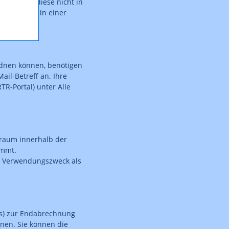
enden Sie diese nicht in
e Projekte in einer
.
rdnen können, benötigen
ail-Betreff an. Ihre
TR-Portal) unter Alle
itraum innerhalb der
immt.
n Verwendungszweck als
Qs) zur Endabrechnung
onen. Sie können die