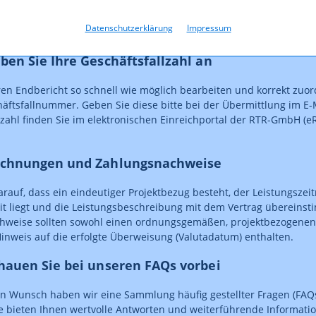
üfen Sie Ihre Unterlagen vor dem Versand auf Vollständigkeit und s
dern gesammelt in einer E-Mail. Fassen Sie außerdem nicht mehrer
Datenschutzerklärung
Impressum
sammen, sondern schicken Sie eine separate Nachricht pro Projekt
eben Sie Ihre Geschäftsfallzahl an
ren Endbericht so schnell wie möglich bearbeiten und korrekt zuo
häftsfallnummer. Geben Sie diese bitte bei der Übermittlung im E-M
lzahl finden Sie im elektronischen Einreichportal der RTR-GmbH (eR
Rechnungen und Zahlungsnachweise
arauf, dass ein eindeutiger Projektbezug besteht, der Leistungsze
eit liegt und die Leistungsbeschreibung mit dem Vertrag übereinst
hweise sollten sowohl einen ordnungsgemäßen, projektbezogene
inweis auf die erfolgte Überweisung (Valutadatum) enthalten.
chauen Sie bei unseren FAQs vorbei
en Wunsch haben wir eine Sammlung häufig gestellter Fragen (FA
ese bieten Ihnen wertvolle Antworten und weiterführende Informati