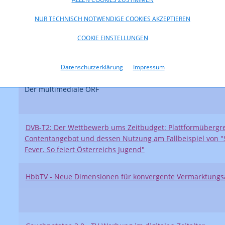
NUR TECHNISCH NOTWENDIGE COOKIES AKZEPTIEREN
COOKIE EINSTELLUNGEN
DVB-T2: Die Evolution des digitalen Antennenfernsehens
Datenschutzerklärung
Impressum
Der multimediale ORF
DVB-T2: Der Wettbewerb ums Zeitbudget: Plattformübergr
Contentangebot und dessen Nutzung am Fallbeispiel von "
Fever. So feiert Österreichs Jugend"
HbbTV - Neue Dimensionen für konvergente Vermarktungs