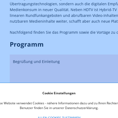
Übertragungstechnologien, sondern auch die digitalen Emp
Medienkonsum in neuer Qualität. Neben HDTV ist Hybrid-TV
linearen Rundfunkangeboten und abrufbaren Video-Inhalten a
nutzbaren Medieninhalte weiter, schafft aber auch neue Pla
Nachfolgend finden Sie das Programm sowie die Vortäge zu d
Programm
Begrüßung und Einleitung
Der Weg des digitalen Fernsehens - Meilensteine bis zum 
Cookie Einstellungen
se Website verwendet Cookies - nähere Informationen dazu und zu Ihren Rechten
Benutzer finden Sie in unserer Datenschutzerklärung.
Entwicklung der Verbreitungswege im DigitalTV aus Sicht 
ALLEN COOKIES ZUSTIMMEN