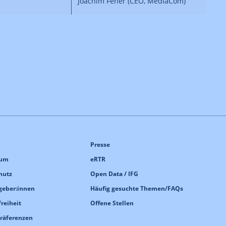
Joachim Feher (CEO, MediaCom)
Presse
sum
eRTR
hutz
Open Data / IFG
geber:innen
Häufig gesuchte Themen/FAQs
freiheit
Offene Stellen
Präferenzen