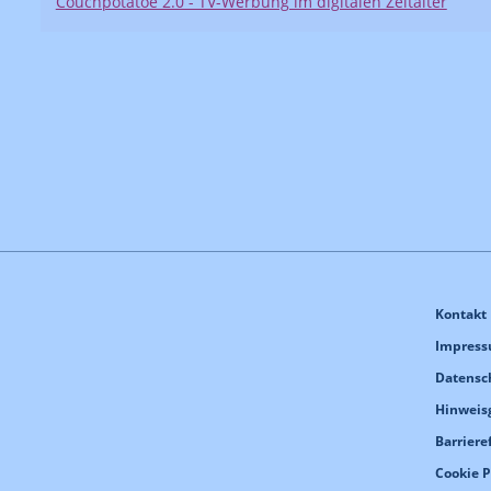
Couchpotatoe 2.0 - TV-Werbung im digitalen Zeitalter
Kontakt
Impres
Datensc
Hinweis
Barriere
Cookie 