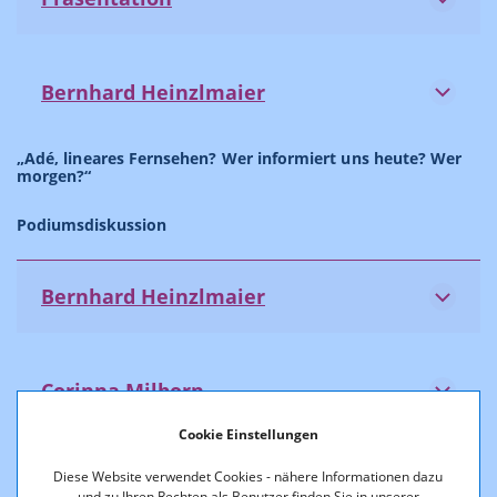
Bernhard Heinzlmaier
„Adé, lineares Fernsehen? Wer informiert uns heute? Wer
morgen?“
Podiumsdiskussion
Bernhard Heinzlmaier
Corinna Milborn
Cookie Einstellungen
Diese Website verwendet Cookies - nähere Informationen dazu
Maximilian Ratzenböck
und zu Ihren Rechten als Benutzer finden Sie in unserer