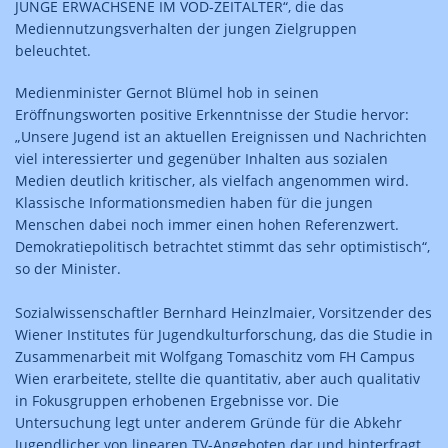
JUNGE ERWACHSENE IM VOD-ZEITALTER“, die das
Mediennutzungsverhalten der jungen Zielgruppen
beleuchtet.
Medienminister Gernot Blümel hob in seinen
Eröffnungsworten positive Erkenntnisse der Studie hervor:
„Unsere Jugend ist an aktuellen Ereignissen und Nachrichten
viel interessierter und gegenüber Inhalten aus sozialen
Medien deutlich kritischer, als vielfach angenommen wird.
Klassische Informationsmedien haben für die jungen
Menschen dabei noch immer einen hohen Referenzwert.
Demokratiepolitisch betrachtet stimmt das sehr optimistisch“,
so der Minister.
Sozialwissenschaftler Bernhard Heinzlmaier, Vorsitzender des
Wiener Institutes für Jugendkulturforschung, das die Studie in
Zusammenarbeit mit Wolfgang Tomaschitz vom FH Campus
Wien erarbeitete, stellte die quantitativ, aber auch qualitativ
in Fokusgruppen erhobenen Ergebnisse vor. Die
Untersuchung legt unter anderem Gründe für die Abkehr
Jugendlicher von linearen TV-Angeboten dar und hinterfragt