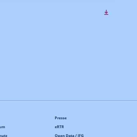
Presse
sum
eRTR
hutz
Open Data / IFG