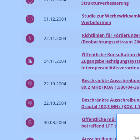
Strukturverbesserung
Studie zur Werbewirksamk
01.12.2004
Werbeformen
Richtlinien für Förderung
22.11.2004
(Beobachtungszeitraum 20
Öffentliche Konsultation 
04.11.2004
Zugangsberechtigungssyst
Interoperabilitätsverordn
Beschränkte Ausschreibun
22.10.2004
89,2 MHz (KOA 1.530/04-35
Beschränkte Ausschreibun
22.10.2004
Drautal 102,3 MHz (KOA 1.
Öffentliche mündliche Ver
30.08.2004
betreffend LFT tirol tv G
Die
Ausschreibung der Übertra