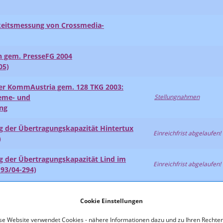
eitsmessung von Crossmedia-
en gem. PresseFG 2004
05)
der KommAustria gem. 128 TKG 2003:
eme- und
Stellungnahmen
ung
g der Übertragungskapazität Hintertux
Einreichfrist abgelaufen!
)
g der Übertragungskapazität Lind im
Einreichfrist abgelaufen!
193/04-294)
handlung im Festellungsverfahren
mbH & Co KG
Cookie Einstellungen
se Website verwendet Cookies - nähere Informationen dazu und zu Ihren Rechten
gungskapazität Scheffau 88,9 MHz