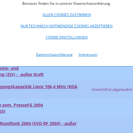
Einreichfrist abgelaufen!
Benutzer finden Sie in unserer Datenschutzerklärung.
ALLEN COOKIES ZUSTIMMEN
en gem. PresseFG 2004
04)
NUR TECHNISCH NOTWENDIGE COOKIES AKZEPTIEREN
ngsgrade 2004
COOKIE EINSTELLUNGEN
ungskapazität Spittal/Drau 5, 99,3
Einreichfrist abgelaufen!
Datenschutzerklärung
Impressum
teme- und
ng (ZIV) - außer Kraft
agungskapazität Lienz 106,4 MHz (KOA
Einreichfrist abgelaufen!
en gem. PresseFG 2004
03)
Rundfunk 2004 (SVO-RF 2004) - außer