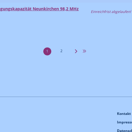
agungskapazität Neunkirchen 98,2 MHz
Einreichfrist abgelaufen!
2
1
Kontakt
Impres
Datensc