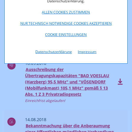
Datenschutzerklärung.
30.10.2018
ALLEN COOKIES ZUSTIMMEN
Ausschreibung der
Übertragungskapazitäten "YBBS DONAU
NUR TECHNISCH NOTWENDIGE COOKIES AKZEPTIEREN
2 (Ybbser Berg) 104,3 MHz", "YBBS
DONAU 3 (Blindenmarkt) 104,3 MHz" und
COOKIE EINSTELLUNGEN
"MELK 2 (Schrattenbruck) 102,0 MHz "
Einreichfrist abgelaufen!
Datenschutzerklärung
Impressum
18.09.2018
Ausschreibung der
Übertragungskapazitäten "BAD VOESLAU
(Harzberg) 95,5 MHz" und "VÖSENDORF
(Mobilfunkmast) 105,1 MHz" gemäß § 13
Abs. 1 Z 3 Privatradiogesetz
Einreichfrist abgelaufen!
14.08.2018
Bekanntmachung über die Anberaumung
einer öffentlichen mündlichen Verhandlung