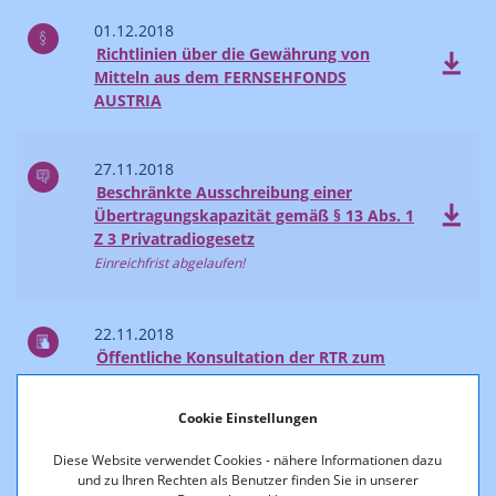
01.12.2018
Richtlinien über die Gewährung von
Mitteln aus dem FERNSEHFONDS
AUSTRIA
27.11.2018
Beschränkte Ausschreibung einer
Übertragungskapazität gemäß § 13 Abs. 1
Z 3 Privatradiogesetz
Einreichfrist abgelaufen!
22.11.2018
Öffentliche Konsultation der RTR zum
Budget 2019 für die Bereiche Medien-
Regulierung sowie Telekom- und Post-
Cookie Einstellungen
Regulierung
Stellungnahmen
Diese Website verwendet Cookies - nähere Informationen dazu
und zu Ihren Rechten als Benutzer finden Sie in unserer