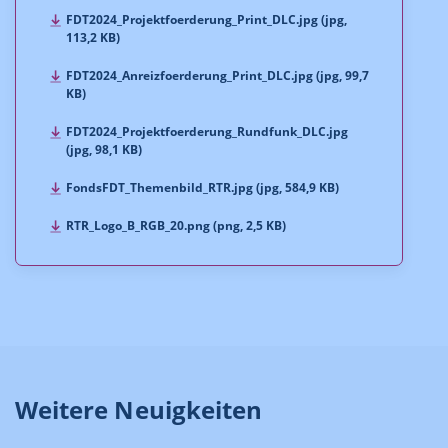
FDT2024_Projektfoerderung_Print_DLC.jpg (jpg,
113,2 KB)
FDT2024_Anreizfoerderung_Print_DLC.jpg (jpg, 99,7
KB)
FDT2024_Projektfoerderung_Rundfunk_DLC.jpg
(jpg, 98,1 KB)
FondsFDT_Themenbild_RTR.jpg (jpg, 584,9 KB)
RTR_Logo_B_RGB_20.png (png, 2,5 KB)
Weitere Neuigkeiten