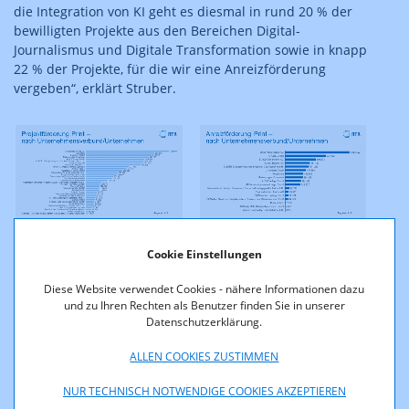
die Integration von KI geht es diesmal in rund 20 % der
bewilligten Projekte aus den Bereichen Digital-
Journalismus und Digitale Transformation sowie in knapp
22 % der Projekte, für die wir eine Anreizförderung
vergeben“, erklärt Struber.
Cookie Einstellungen
Diese Website verwendet Cookies - nähere Informationen dazu
und zu Ihren Rechten als Benutzer finden Sie in unserer
Datenschutzerklärung.
ALLEN COOKIES ZUSTIMMEN
Zur Vergrößerung anklicken. Alle Diagramme stehen am
Seitenende zum Download zur Verfügung.
NUR TECHNISCH NOTWENDIGE COOKIES AKZEPTIEREN