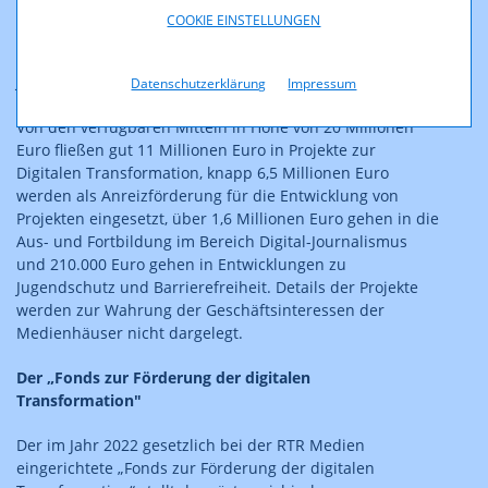
Veröffentlichung der Förderentscheidungen
COOKIE EINSTELLUNGEN
Die Förderentscheidungen der Einreichphase für das
Jahr 2024 sind auf der Website der RTR unter
Datenschutzerklärung
Impressum
https://www.rtr.at/FDT-Entscheidungen
veröffentlicht.
Von den verfügbaren Mitteln in Höhe von 20 Millionen
Euro fließen gut 11 Millionen Euro in Projekte zur
Digitalen Transformation, knapp 6,5 Millionen Euro
werden als Anreizförderung für die Entwicklung von
Projekten eingesetzt, über 1,6 Millionen Euro gehen in die
Aus- und Fortbildung im Bereich Digital-Journalismus
und 210.000 Euro gehen in Entwicklungen zu
Jugendschutz und Barrierefreiheit. Details der Projekte
werden zur Wahrung der Geschäftsinteressen der
Medienhäuser nicht dargelegt.
Der „Fonds zur Förderung der digitalen
Transformation"
Der im Jahr 2022 gesetzlich bei der RTR Medien
eingerichtete „Fonds zur Förderung der digitalen