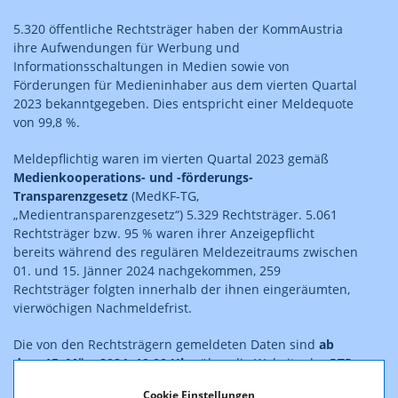
5.320 öffentliche Rechtsträger haben der KommAustria
ihre Aufwendungen für Werbung und
Informationsschaltungen in Medien sowie von
Förderungen für Medieninhaber aus dem vierten Quartal
2023 bekanntgegeben. Dies entspricht einer Meldequote
von 99,8 %.
Meldepflichtig waren im vierten Quartal 2023 gemäß
Medienkooperations- und -förderungs-
Transparenzgesetz
(MedKF-TG,
„Medientransparenzgesetz“) 5.329 Rechtsträger. 5.061
Rechtsträger bzw. 95 % waren ihrer Anzeigepflicht
bereits während des regulären Meldezeitraums zwischen
01. und 15. Jänner 2024 nachgekommen, 259
Rechtsträger folgten innerhalb der ihnen eingeräumten,
vierwöchigen Nachmeldefrist.
Die von den Rechtsträgern gemeldeten Daten sind
ab
dem 15. März 2024, 10:00 Uhr
, über die Website der RTR-
GmbH als PDF-Datei unter
https://www.rtr.at/MedKF-
Cookie Einstellungen