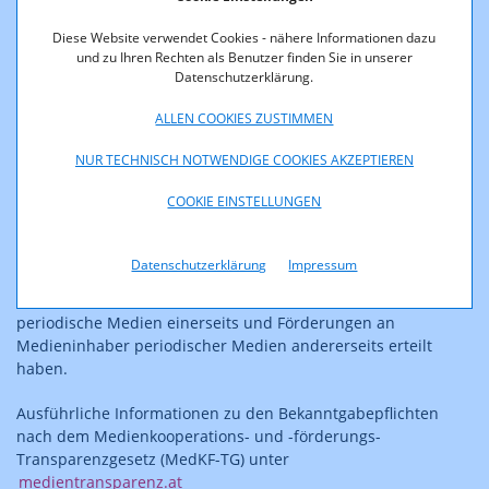
TG_DatenQ4_2023
abrufbar. Ergänzend stehen die Daten
unter
Diese Website verwendet Cookies - nähere Informationen dazu
https://www.rtr.at/rtr/service/opendata/OD_Uebersicht.d
und zu Ihren Rechten als Benutzer finden Sie in unserer
e.html
(siehe dort Rubrik „Medien“/“Medientransparenz
Datenschutzerklärung.
Datenbekanntgabe“) als
Open Data
in Formaten zur
Verfügung, die elektronisch weiterverarbeitet werden
ALLEN COOKIES ZUSTIMMEN
können.
NUR TECHNISCH NOTWENDIGE COOKIES AKZEPTIEREN
Unter
https://visualisierung.medientransparenz.rtr.at
COOKIE EINSTELLUNGEN
stehen zudem seit 1. Jänner 2024 mit
Grafiken,
Diagrammen und weiteren Darstellungsformen
anschauliche Informationen darüber zur Verfügung, in
Datenschutzerklärung
Impressum
welchem Ausmaß öffentliche Rechtsträger seit dem Jahr
2020 Aufträge über entgeltliche Werbeleistungen an
periodische Medien einerseits und Förderungen an
Medieninhaber periodischer Medien andererseits erteilt
haben.
Ausführliche Informationen zu den Bekanntgabepflichten
nach dem Medienkooperations- und -förderungs-
Transparenzgesetz (MedKF-TG) unter
medientransparenz.at