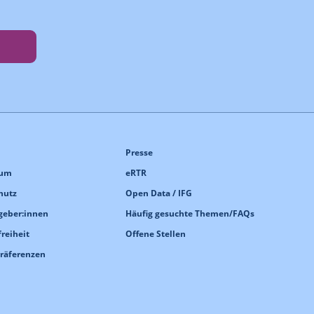
Presse
sum
eRTR
hutz
Open Data / IFG
geber:innen
Häufig gesuchte Themen/FAQs
freiheit
Offene Stellen
Präferenzen