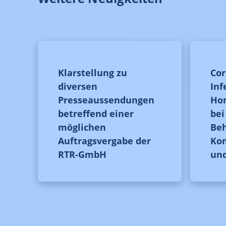
Klarstellung zu
Cor
diversen
Inf
Presseaussendungen
Hom
betreffend einer
be
möglichen
Be
Auftragsvergabe der
Ko
RTR-GmbH
un