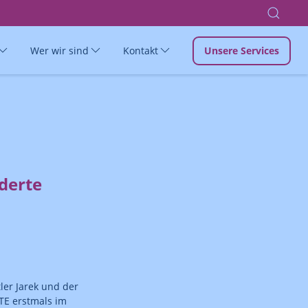
Wer wir sind
Kontakt
Unsere Services
derte
ler Jarek und der
RTE erstmals im