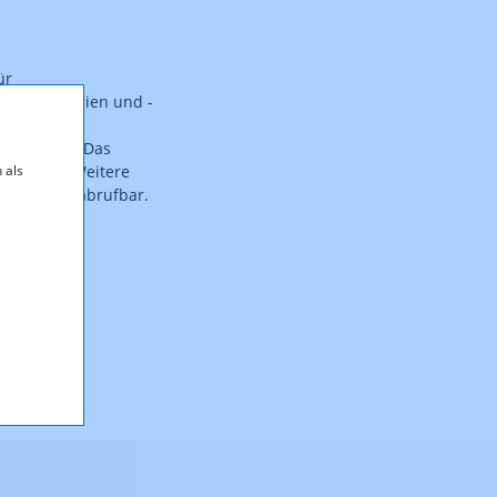
ür
filmen, -serien und -
g von
Österreich. Das
 als
Mio. Euro. Weitere
hfonds.at
abrufbar.