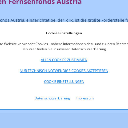
en Fernsehfonds Austria
nds Austria, eingerichtet bei der RTR, ist die größte Förderstelle f
ktionen in Österreich. Gefördert wird die Herstellung von Fernseh
nen mit einem klar erkennbaren wirtschaftlichen Österreichbezu
Cookie Einstellungen
nternehmen mit einer Betriebsstätte oder Zweigniederlassung in 
se Website verwendet Cookies - nähere Informationen dazu und zu Ihren Rechten
 der Bundesregierung zur Verfügung gestellte Budget beträgt 13,5 
Benutzer finden Sie in unserer Datenschutzerklärung.
n über den Fernsehfonds Austria sind unter dem Link
www.fernse
ALLEN COOKIES ZUSTIMMEN
NUR TECHNISCH NOTWENDIGE COOKIES AKZEPTIEREN
COOKIE EINSTELLUNGEN
Datenschutzerklärung
Impressum