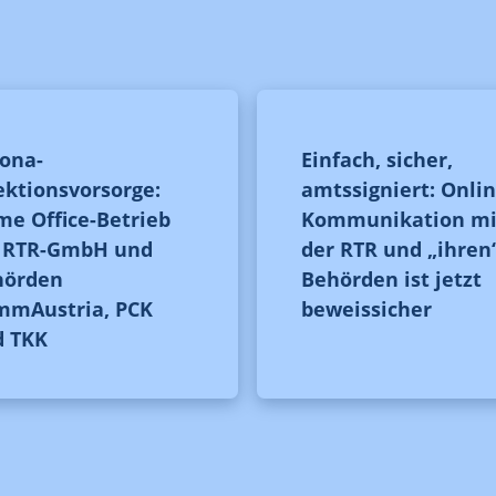
ona-
Einfach, sicher,
ektionsvorsorge:
amtssigniert: Onlin
e Office-Betrieb
Kommunikation mi
i RTR-GmbH und
der RTR und „ihren
hörden
Behörden ist jetzt
mmAustria, PCK
beweissicher
d TKK