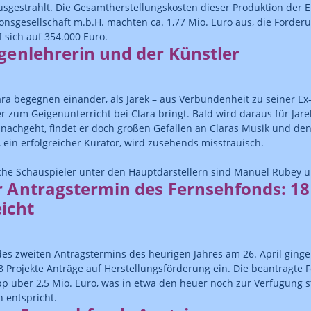
sgestrahlt. Die Gesamtherstellungskosten dieser Produktion der 
onsgesellschaft m.b.H. machten ca. 1,77 Mio. Euro aus, die Förde
f sich auf 354.000 Euro.
genlehrerin und der Künstler
ara begegnen einander, als Jarek – aus Verbundenheit zu seiner Ex
r zum Geigenunterricht bei Clara bringt. Bald wird daraus für Jare
 nachgeht, findet er doch großen Gefallen an Claras Musik und de
 ein erfolgreicher Kurator, wird zusehends misstrauisch.
che Schauspieler unter den Hauptdarstellern sind Manuel Rubey u
r Antragstermin des Fernsehfonds: 18
icht
s zweiten Antragstermins des heurigen Jahres am 26. April ging
18 Projekte Anträge auf Herstellungsförderung ein. Die beantragte
pp über 2,5 Mio. Euro, was in etwa den heuer noch zur Verfügung
n entspricht.