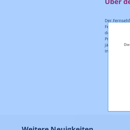
Über d
Der Fernsehfo
Fernsehprodu
dokumentatio
Produktionsu
Die
jährlich von
Informatione
Weitere Neuigkeiten