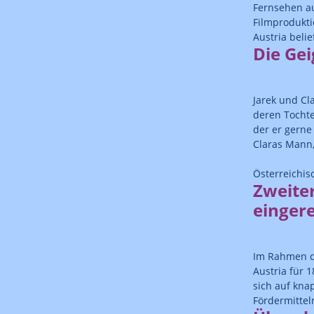
Fernsehen au
Filmprodukti
Austria belie
Die Gei
Jarek und Cl
deren Tochte
der er gerne
Claras Mann,
Österreichis
Zweite
eingere
Im Rahmen de
Austria für 
sich auf kna
Fördermittel