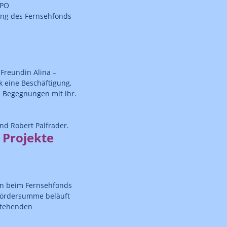
EPO
rung des Fernsehfonds
-Freundin Alina –
k eine Beschäftigung,
n Begegnungen mit ihr.
nd Robert Palfrader.
 Projekte
en beim Fernsehfonds
 Fördersumme beläuft
 stehenden