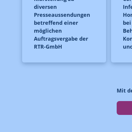
diversen
Inf
Presseaussendungen
Hom
betreffend einer
be
möglichen
Be
Auftragsvergabe der
Ko
RTR-GmbH
un
Mit d