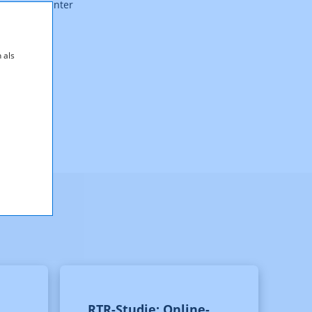
S AUSTRIA unter
 als
RTR-Studie: Online-