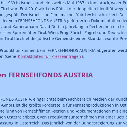
rbt 1969 in Israel – und ein zweites Mal 1987 in Innsbruck, wo er P
Tirol war. Erst 2010 wird das Rätsel der doppelten Identität wegen
he gespült. Der israelische Filmemacher Yair Lev ist schockiert. De
In der vom FERNSEHFONDS AUSTRIA geförderten Dokumentation der
Lev und Kameramann David Deri in jahrelangen Recherchen ein bri
essen Spuren über Tirol, Wien, Prag, Zürich, Zagreb und Deutschl
in Tirol fürchtet die jüdische Gemeinde einen Skandal: war ihr Prä
r Produktion können beim FERNSEHFONDS AUSTRIA abgerufen werde
en (siehe
Kontaktdaten für Presseanfragen
).
en FERNSEHFONDS AUSTRIA
FONDS AUSTRIA, eingerichtet beim Fachbereich Medien der Rund
-GmbH, ist die größte Förderstelle für Fernsehproduktionen in Öst
stellung von Fernsehfilmen, -serien und -dokumentationen mit ei
chen Österreichbezug von Produktionsunternehmen mit einer Betri
assung in Österreich. Das jährlich von der Bundesregierung zur Ve