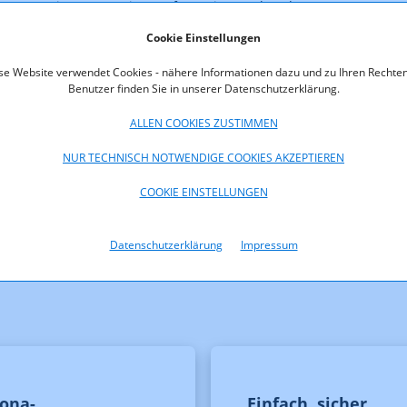
ägt 13,5 Mio. Euro. Weitere Informationen über den FERNSEHFOND
fonds.at
.
Cookie Einstellungen
se Website verwendet Cookies - nähere Informationen dazu und zu Ihren Rechten
Benutzer finden Sie in unserer Datenschutzerklärung.
ALLEN COOKIES ZUSTIMMEN
NUR TECHNISCH NOTWENDIGE COOKIES AKZEPTIEREN
COOKIE EINSTELLUNGEN
Datenschutzerklärung
Impressum
ona-
Einfach, sicher,