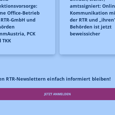
ektionsvorsorge:
amtssigniert: Onlin
e Office-Betrieb
Kommunikation mi
i RTR-GmbH und
der RTR und „ihren
hörden
Behörden ist jetzt
mmAustria, PCK
beweissicher
d TKK
en RTR-Newslettern einfach informiert bleiben!
JETZT ANMELDEN