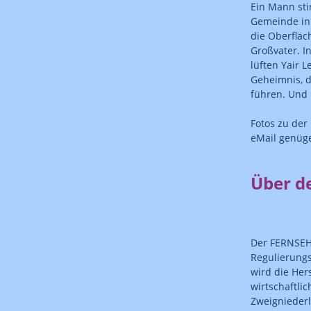
Ein Mann sti
Gemeinde in 
die Oberfläc
Großvater. 
lüften Yair 
Geheimnis, d
führen. Und 
Fotos zu de
eMail genüg
Über d
Der FERNSEH
Regulierungs
wird die Her
wirtschaftli
Zweigniederl