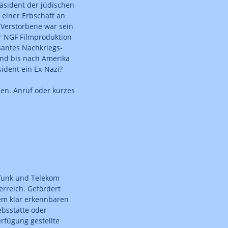
räsident der jüdischen
 einer Erbschaft an
r Verstorbene war sein
 NGF Filmproduktion
santes Nachkriegs-
and bis nach Amerika
sident ein Ex-Nazi?
n. Anruf oder kurzes
funk und Telekom
erreich. Gefördert
nem klar erkennbaren
ebsstätte oder
rfügung gestellte