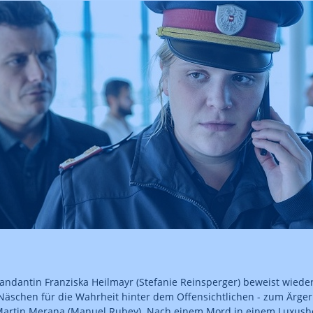
dantin Franziska Heilmayr (Stefanie Reinsperger) beweist wieder
äschen für die Wahrheit hinter dem Offensichtlichen - zum Ärge
artin Merana (Manuel Rubey). Nach einem Mord in einem Luxushot