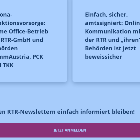
ona-
Einfach, sicher,
ektionsvorsorge:
amtssigniert: Onlin
e Office-Betrieb
Kommunikation mi
i RTR-GmbH und
der RTR und „ihren
hörden
Behörden ist jetzt
mmAustria, PCK
beweissicher
d TKK
en RTR-Newslettern einfach informiert bleiben!
JETZT ANMELDEN