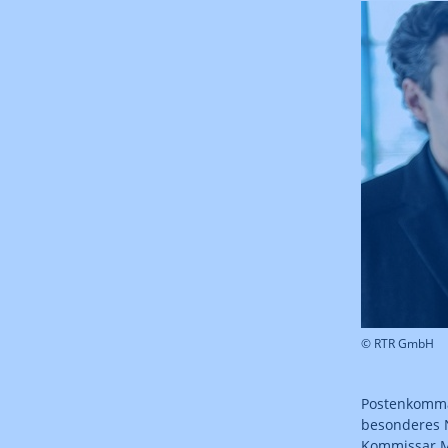
© RTR GmbH
Postenkomman
besonderes N
Kommissar M