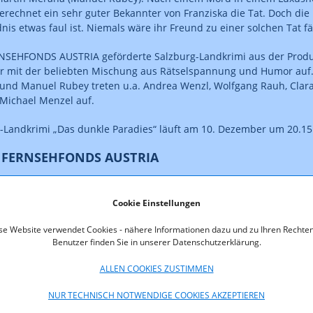
erechnet ein sehr guter Bekannter von Franziska die Tat. Doch die i
is etwas faul ist. Niemals wäre ihr Freund zu einer solchen Tat fä
NSEHFONDS AUSTRIA geförderte Salzburg-Landkrimi aus der Produk
r mit der beliebten Mischung aus Rätselspannung und Humor auf
und Manuel Rubey treten u.a. Andrea Wenzl, Wolfgang Rauh, Clar
Michael Menzel auf.
-Landkrimi „Das dunkle Paradies“ läuft am 10. Dezember um 20.15
 FERNSEHFONDS AUSTRIA
FONDS AUSTRIA, eingerichtet beim Fachbereich Medien der Rund
-GmbH, ist die größte Förderstelle für Fernsehproduktionen in Öst
Cookie Einstellungen
stellung von Fernsehfilmen, -serien und -dokumentationen mit ei
se Website verwendet Cookies - nähere Informationen dazu und zu Ihren Rechten
chen Österreichbezug von Produktionsunternehmen mit einer Betri
Benutzer finden Sie in unserer Datenschutzerklärung.
assung in Österreich. Das jährlich von der Bundesregierung zur Ve
ägt 13,5 Mio. Euro. Weitere Informationen über den FERNSEHFOND
ALLEN COOKIES ZUSTIMMEN
fonds.at
.
NUR TECHNISCH NOTWENDIGE COOKIES AKZEPTIEREN