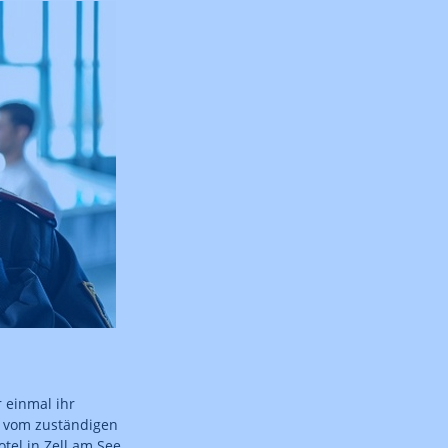
 einmal ihr
r vom zuständigen
el in Zell am See