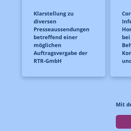
Klarstellung zu
Cor
diversen
Inf
Presseaussendungen
Hom
betreffend einer
be
möglichen
Be
Auftragsvergabe der
Ko
RTR-GmbH
un
Mit d