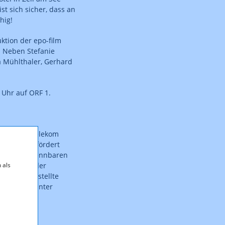
st sich sicher, dass an
hig!
tion der epo-film
. Neben Stefanie
a Mühlthaler, Gerhard
 Uhr auf ORF 1.
funk und Telekom
erreich. Gefördert
nem klar erkennbaren
 als
ebsstätte oder
rfügung gestellte
S AUSTRIA unter