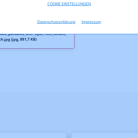
COOKIE EINSTELLUNGEN
oads
Datenschutzerklärung
Impressum
kle_paradies_ORF_Epo_Film_Alfons_
h.jpg (jpg, 881,7 KB)