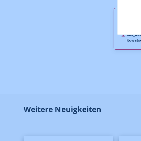
Downl
das_dun
Kowatsc
Weitere Neuigkeiten