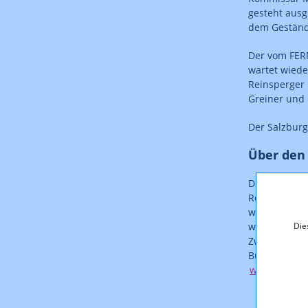
gesteht ausg
dem Geständn
Der vom FER
wartet wiede
Reinsperger 
Greiner und 
Der Salzburg
Über den
Der FERNSEH
Regulierungs
wird die Her
Die
wirtschaftli
Zweigniederl
Budget betr
www.fernseh