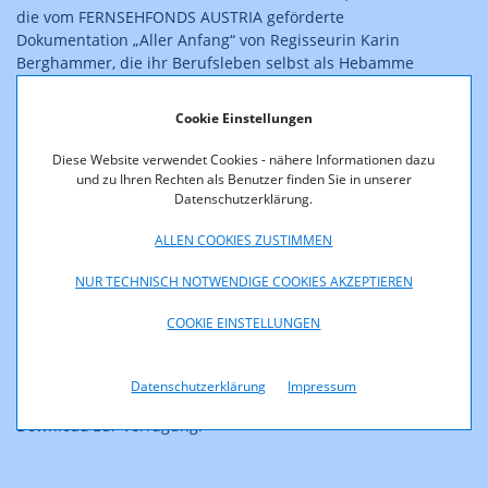
die vom FERNSEHFONDS AUSTRIA geförderte
Dokumentation „Aller Anfang“ von Regisseurin Karin
Berghammer, die ihr Berufsleben selbst als Hebamme
begann. Ihr Film begleitet vier Studierende, die die
Realität ihres Wunschberufes schon in der zur Hälfte aus
Cookie Einstellungen
Praktika bestehenden Ausbildung oft recht unsanft
erleben.
Diese Website verwendet Cookies - nähere Informationen dazu
und zu Ihren Rechten als Benutzer finden Sie in unserer
Wer es nach dem Studium, dessen Lehrplan sich wie ein
Datenschutzerklärung.
verkürztes Medizinstudium liest, in die Festanstellung an
ALLEN COOKIES ZUSTIMMEN
einem Landeskrankenhaus schafft, startet je nach Haus
mit 2.000 Euro bis maximal 2.800 Euro brutto.
NUR TECHNISCH NOTWENDIGE COOKIES AKZEPTIEREN
Die sehenswerte Dokumentation
„Aller Anfang“
ist am
COOKIE EINSTELLUNGEN
20. Dezember um 23.05 Uhr
im Programm von
ORF 2
zu
sehen.
Datenschutzerklärung
Impressum
Ein Foto der Produktion steht am Seitenende zum
Download zur Verfügung.