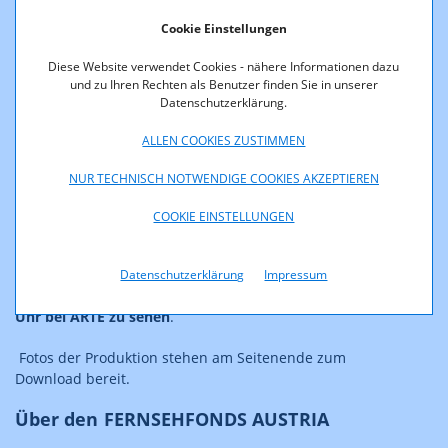
Cookie Einstellungen
Diese Website verwendet Cookies - nähere Informationen dazu
und zu Ihren Rechten als Benutzer finden Sie in unserer
Wissenschaftler vor Curacao Island: Viren schützen Korallen, © L&P
Datenschutzerklärung.
ALLEN COOKIES ZUSTIMMEN
Die vom FERNSEHFONDS AUSTRIA geförderte
Dokumentation „Das Virus in uns“ aus der Produktion von
NUR TECHNISCH NOTWENDIGE COOKIES AKZEPTIEREN
Langbein & Partner, Wien, ist eine faszinierende Reise in
die Virosphäre, die verblüffende Erkenntnisse der
COOKIE EINSTELLUNGEN
modernen Wissenschaft und ein völlig anderes Bild der
vermeintlichen Killer offenbart.
Datenschutzerklärung
Impressum
„Das Virus in uns“ ist am 11. Dezember um 22.00
Uhr bei ARTE zu sehen
.
Fotos der Produktion stehen am Seitenende zum
Download bereit.
Über den FERNSEHFONDS AUSTRIA