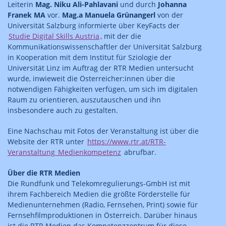
Leiterin
Mag. Niku Ali-Pahlavani
und durch
Johanna
Franek MA
vor.
Mag.a Manuela Grünangerl
von der
Universität Salzburg informierte über KeyFacts der
Studie Digital Skills Austria
, mit der die
Kommunikationswissenschaftler der Universität Salzburg
in Kooperation mit dem Institut für Sziologie der
Universität Linz im Auftrag der RTR Medien untersucht
wurde, inwieweit die Österreicher:innen über die
notwendigen Fähigkeiten verfügen, um sich im digitalen
Raum zu orientieren, auszutauschen und ihn
insbesondere auch zu gestalten.
Eine Nachschau mit Fotos der Veranstaltung ist über die
Website der RTR unter
https://www.rtr.at/RTR-
Veranstaltung_Medienkompetenz
abrufbar.
Über die RTR Medien
Die Rundfunk und Telekomregulierungs-GmbH ist mit
ihrem Fachbereich Medien die größte Förderstelle für
Medienunternehmen (Radio, Fernsehen, Print) sowie für
Fernsehfilmproduktionen in Österreich. Darüber hinaus
ist die RTR Medien das Kompetenzzentrum für diese