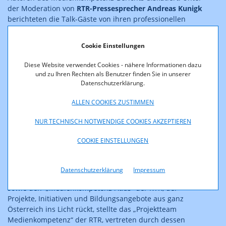
der Moderation von
RTR-Pressesprecher Andreas Kunigk
berichteten die Talk-Gäste von ihren professionellen
Erfahrungen und Erkenntnissen. Zu Gast waren
Charles
Bahr
, Jungunternehmer und Experte für Social Media
Cookie Einstellungen
Marketing in der GenZ,
Mag.a Ulrike Domany-Funtan
,
Generalsekretärin von „fit4internet“,
Martin
Diese Website verwendet Cookies - nähere Informationen dazu
Fleischhacker MSc.
, Geschäftsführer der Wiener Zeitung
und zu Ihren Rechten als Benutzer finden Sie in unserer
Mediengruppe,
Sabine Frank
, Head of Governmental
Datenschutzerklärung.
Affairs and Public Policy bei YouTube/Google,
Irina
ALLEN COOKIES ZUSTIMMEN
Oberguggenberger
, „Young Audience“-Team des ORF und
Lukas Wagner MSc
, Buchautor und Psychotherapeut
NUR TECHNISCH NOTWENDIGE COOKIES AKZEPTIEREN
sowie
Mag. Sonja Ziegelwagner
, Leiterin Medienbildung
im Bildungsministerium.
COOKIE EINSTELLUNGEN
Den „
Medienkompetenzbericht 2022
“ der RTR Medien,
der das breite Thema in Beiträgen aus den
Datenschutzerklärung
Impressum
verschiedenen Blickwinkeln hochrangiger Expert:innen
sowie den „Medienkompetenz-Atlas“ der RTR, der
Projekte, Initiativen und Bildungsangebote aus ganz
Österreich ins Licht rückt, stellte das „Projektteam
Medienkompetenz“ der RTR, vertreten durch dessen