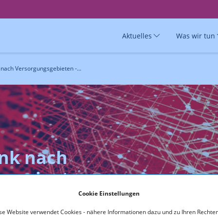
Aktuelles
Was wir tun
nach Versorgungsgebieten -...
nk nach
- private
er
Cookie Einstellungen
se Website verwendet Cookies - nähere Informationen dazu und zu Ihren Rechten