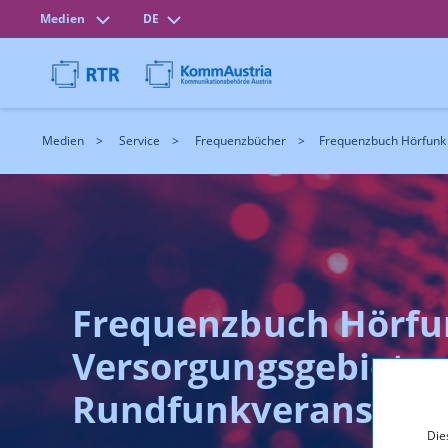
Medien
DE
Medien
Service
Frequenzbücher
Frequenzbuch Hörfunk 
Frequenzbuch Hörfu
Versorgungsgebieten 
Rundfunkveranstalt
Die