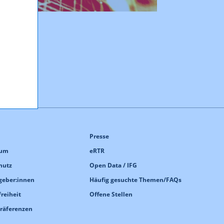
Presse
sum
eRTR
hutz
Open Data / IFG
geber:innen
Häufig gesuchte Themen/FAQs
freiheit
Offene Stellen
Präferenzen