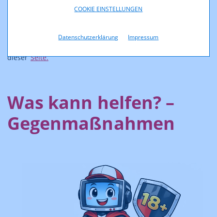
Nachrichten; im Extremfall kann sich auch ein Gefühl von
COOKIE EINSTELLUNGEN
Abhängigkeit entwickeln.
Wenn du Lust hast an einem spannenden Experiment zu den
Datenschutzerklärung
Impressum
Auswirkungen von Handynutzung teilzunehmen, schau auf
dieser
Seite.
Was kann helfen? –
Gegenmaßnahmen