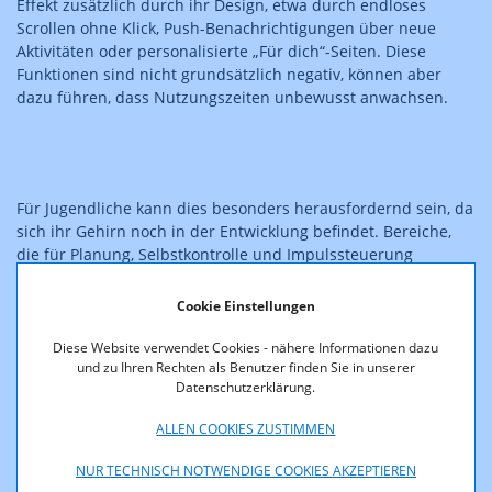
Effekt zusätzlich durch ihr Design, etwa durch endloses
Scrollen ohne Klick, Push-Benachrichtigungen über neue
Aktivitäten oder personalisierte „Für dich“-Seiten. Diese
Funktionen sind nicht grundsätzlich negativ, können aber
dazu führen, dass Nutzungszeiten unbewusst anwachsen.
Für Jugendliche kann dies besonders herausfordernd sein, da
sich ihr Gehirn noch in der Entwicklung befindet. Bereiche,
die für Planung, Selbstkontrolle und Impulssteuerung
zuständig sind, sind noch nicht vollständig ausgereift.
Gleichzeitig reagieren junge Menschen häufig stärker auf
Cookie Einstellungen
schnelle Erfolgserlebnisse, wie Likes oder neue Nachrichten.
Dadurch fällt es mitunter schwerer, rechtzeitig aufzuhören,
Diese Website verwendet Cookies - nähere Informationen dazu
und zu Ihren Rechten als Benutzer finden Sie in unserer
sich nicht ablenken zu lassen oder bewusst Pausen
Datenschutzerklärung.
einzulegen. Eine sehr intensive Nutzung sozialer Plattformen
kann Risiken mit sich bringen, etwa Schlafmangel,
ALLEN COOKIES ZUSTIMMEN
Konzentrationsprobleme, Stress, negative Stimmung,
ständiges Vergleichen mit anderen oder sogenanntes
NUR TECHNISCH NOTWENDIGE COOKIES AKZEPTIEREN
„Doomscrolling“, also das fortlaufende Konsumieren negativer