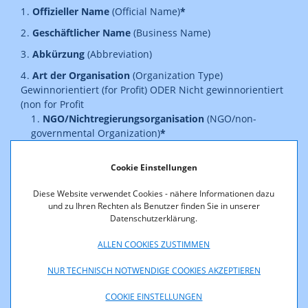
Offizieller Name
(Official Name)
*
Geschäftlicher Name
(Business Name)
Abkürzung
(Abbreviation)
Art der Organisation
(Organization Type)
Gewinnorientiert (for Profit) ODER Nicht gewinnorientiert
(non for Profit
NGO/Nichtregierungsorganisation
(NGO/non-
governmental Organization)
*
ja (yes) ODER nein (no)
Cookie Einstellungen
Hauptregistrierungsnummer
(Main Registration
Number)
*
Diese Website verwendet Cookies - nähere Informationen dazu
Sekundäre Registrierungsnummer
(Secondary
und zu Ihren Rechten als Benutzer finden Sie in unserer
Datenschutzerklärung.
Registration Number)
Sitz in Europa - EU und EWR
(Place of Main Registration
ALLEN COOKIES ZUSTIMMEN
in Europe - EU and EEA)
Stadt (City)
NUR TECHNISCH NOTWENDIGE COOKIES AKZEPTIEREN
Land (Country)
COOKIE EINSTELLUNGEN