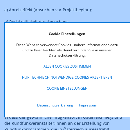
a) Anreizeffekt (Ansuchen vor Projektbeginn);
b) Rechtzeitigkeit des Ansuchens;
c) Vollständigkeit des Ansuchens;
Cookie Einstellungen
Diese Website verwendet Cookies - nähere Informationen dazu
d) Kein laufendes Insolvenz- oder Liquidationsverfahren;
und zu Ihren Rechten als Benutzer finden Sie in unserer
Datenschutzerklärung.
e) Kein Unternehmen in Schwierigkeiten;
ALLEN COOKIES ZUSTIMMEN
f) Sicherstellung der Finanzierung des Förderprojekts unter
Berücksichtigung einer Förderung, sonstiger Zuschüsse oder
NUR TECHNISCH NOTWENDIGE COOKIES AKZEPTIEREN
Zahlungen;
COOKIE EINSTELLUNGEN
Für Ausbildungen gilt darüber hinaus,
Datenschutzerklärung
Impressum
a) dass der gewöhnliche Tätigkeitsort in Österreich liegt und
die Rundfunkveranstalter:innen an der Erstellung von
Rundfunkprogrammen, die in Österreich ausgestrahlt