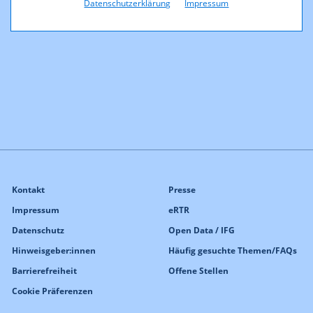
Datenschutzerklärung
Impressum
Ergebnisse der Presseförderung 2010
Kontakt
Presse
Impressum
eRTR
Datenschutz
Open Data / IFG
Hinweisgeber:innen
Häufig gesuchte Themen/FAQs
Barrierefreiheit
Offene Stellen
Cookie Präferenzen