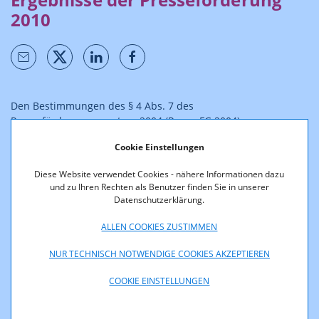
2010
Den Bestimmungen des § 4 Abs. 7 des
Presseförderungsgesetzes 2004 (PresseFG 2004)
entsprechend veröffentlicht die KommAustria die Ergebnisse
Cookie Einstellungen
der Förderung nach diesem Bundesgesetz. Die nach den
verschiedenen Förderungsmöglichkeiten gegliederten
Diese Website verwendet Cookies - nähere Informationen dazu
Tabellen geben Aufschluss über die den einzelnen
und zu Ihren Rechten als Benutzer finden Sie in unserer
Förderungswerbern zuerkannten Beträge bzw. die einer
Datenschutzerklärung.
Ablehnung zugrunde liegenden gesetzlichen Bestimmungen.
ALLEN COOKIES ZUSTIMMEN
Ergänzend stehen die Daten in elektronisch
weiterverarbeitbaren Formaten (csv, xml, json) bzw. zum
NUR TECHNISCH NOTWENDIGE COOKIES AKZEPTIEREN
Abruf über eine Schnittstelle als
Open Data
zur Verfügung.
COOKIE EINSTELLUNGEN