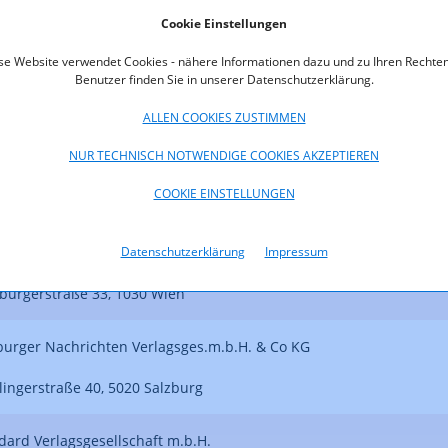
nbergstraße 1, 6858 Schwarzach
Cookie Einstellungen
se Website verwendet Cookies - nähere Informationen dazu und zu Ihren Rechten
edia Data Vertriebs- und Verlagsges.m.b.H.
Benutzer finden Sie in unserer Datenschutzerklärung.
nstraße 1-3, 4010 Linz
ALLEN COOKIES ZUSTIMMEN
NUR TECHNISCH NOTWENDIGE COOKIES AKZEPTIEREN
 Redaktion GmbH & CO KG
COOKIE EINSTELLUNGEN
enade 23, 4020 Linz
Datenschutzerklärung
Impressum
Presse Verlags-Gesellschaft m.b.H. & Co KG
burgerstraße 33, 1030 Wien
burger Nachrichten Verlagsges.m.b.H. & Co KG
lingerstraße 40, 5020 Salzburg
dard Verlagsgesellschaft m.b.H.