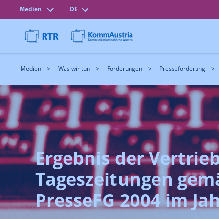
Medien
DE
Medien
Was wir tun
Förderungen
Presseförderung
Ergebnis der Vertrie
Tageszeitungen gemä
PresseFG 2004 im Jah