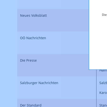
Gute
Die
Neues Volksblatt
OÖ M
Hafe
OÖ Nachrichten
OÖN
Prom
Die Presse
Die 
Hain
Salzburger Nachrichten
Salz
Karo
Der Standard
Stan