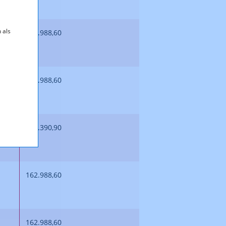
 als
162.988,60
162.988,60
130.390,90
162.988,60
162.988,60