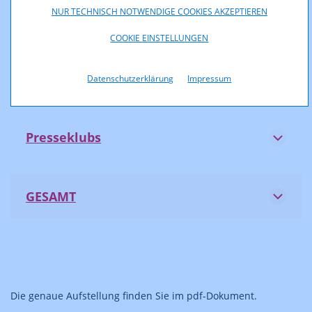
NUR TECHNISCH NOTWENDIGE COOKIES AKZEPTIEREN
Leseförderung
COOKIE EINSTELLUNGEN
Forschungsprojekte
Datenschutzerklärung
Impressum
Presseklubs
GESAMT
Die genaue Aufstellung finden Sie im pdf-Dokument.