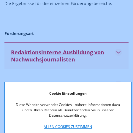
Die Ergebnisse für die einzelnen Förderungsbereiche:
Förderungsart
Redaktionsinterne Ausbildung von
Nachwuchsjournalisten
Vereinigungen der
Journalistenausbildung
Cookie Einstellungen
Diese Website verwendet Cookies - nähere Informationen dazu
und zu Ihren Rechten als Benutzer finden Sie in unserer
Datenschutzerklärung.
Auslandskorrespondenten
ALLEN COOKIES ZUSTIMMEN