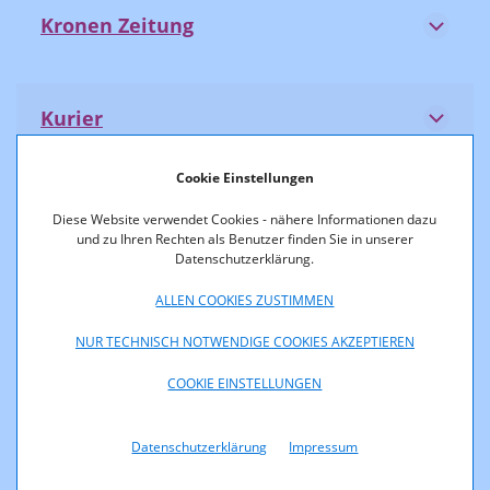
Kronen Zeitung
Kurier
Cookie Einstellungen
NEUE Vorarlberger Tageszeitung
Diese Website verwendet Cookies - nähere Informationen dazu
und zu Ihren Rechten als Benutzer finden Sie in unserer
Datenschutzerklärung.
Oberösterreichisches Volksblatt
ALLEN COOKIES ZUSTIMMEN
NUR TECHNISCH NOTWENDIGE COOKIES AKZEPTIEREN
COOKIE EINSTELLUNGEN
ÖSTERREICH
Datenschutzerklärung
Impressum
OÖNachrichten