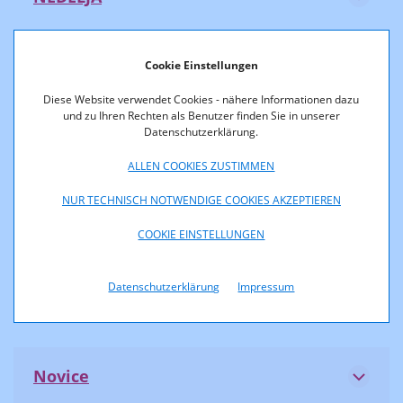
Cookie Einstellungen
NEUE FREIE ZEITUNG
Diese Website verwendet Cookies - nähere Informationen dazu
und zu Ihren Rechten als Benutzer finden Sie in unserer
Datenschutzerklärung.
NEUES LAND
ALLEN COOKIES ZUSTIMMEN
NUR TECHNISCH NOTWENDIGE COOKIES AKZEPTIEREN
News
COOKIE EINSTELLUNGEN
Datenschutzerklärung
Impressum
NÖN
Novice