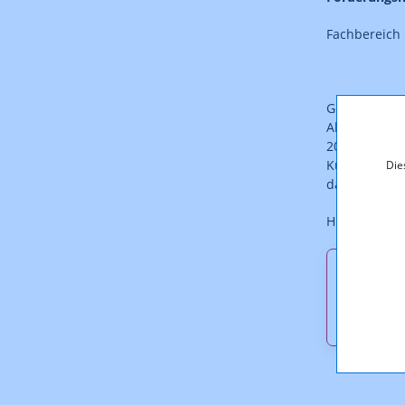
Fachbereich 
Gemäß Punkt 
Abschluss ei
2004 ein sch
Kurzfassung
Die
darzustellen
Hier finden 
Downl
Kurzbe