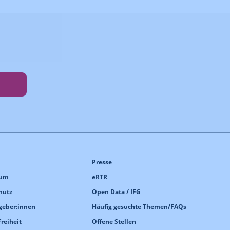
Presse
sum
eRTR
hutz
Open Data / IFG
geber:innen
Häufig gesuchte Themen/FAQs
freiheit
Offene Stellen