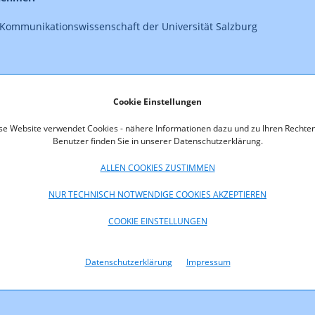
Kommunikationswissenschaft der Universität Salzburg
19.5 der Richtlinien für den Beobachtungszeitraum 2009 sind na
nes geförderten Forschungsprojektes gemäß § 11 Abs.3 PresseFG
Cookie Einstellungen
riftlicher Endbericht und eine Kurzfassung vorzulegen. In der
 sind die wichtigsten Ergebnisse und deren mögliche Nutzanwen
se Website verwendet Cookies - nähere Informationen dazu und zu Ihren Rechten
Benutzer finden Sie in unserer Datenschutzerklärung.
. Die Kurzfassung wird von der KommAustria veröffentlicht.
ALLEN COOKIES ZUSTIMMEN
Sie den Kurzbericht zum Download:
NUR TECHNISCH NOTWENDIGE COOKIES AKZEPTIEREN
oads
COOKIE EINSTELLUNGEN
richt2010_Medienkarrieren_im_Umbruch.pdf (pdf, 471,2 KB)
Datenschutzerklärung
Impressum