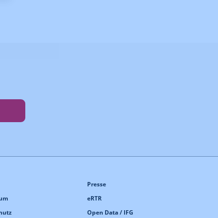
Presse
sum
eRTR
hutz
Open Data / IFG