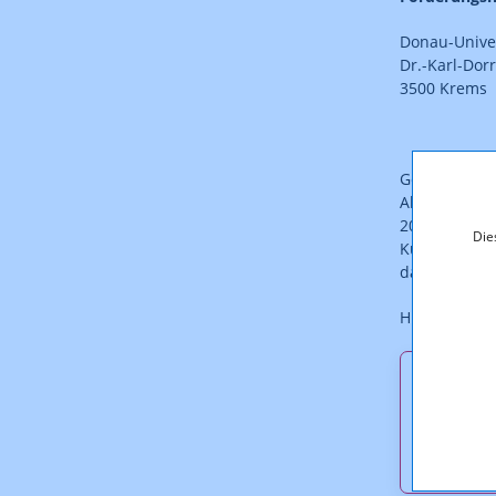
Donau-Univer
Dr.-Karl-Dor
3500 Krems
Gemäß Punkt 
Abschluss ei
2004 ein sch
Die
Kurzfassung
darzustellen
Hier finden 
Downl
Kurzbe
(pdf, 1