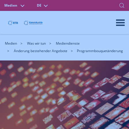
Medien
DE
Medien
Was wir tun
Mediendienste
Änderung bestehender Angebote
Programmbouquetänderung