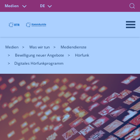
Medien
DE
Medien
Was wir tun
Mediendienste
Bewilligung neuer Angebote
Hörfunk
Digitales Hörfunkprogramm