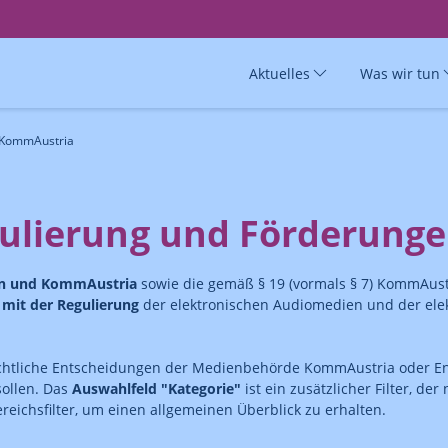
Aktuelles
Was wir tun
 KommAustria
ulierung und Förderung
en und KommAustria
sowie die gemäß § 19 (vormals § 7) KommAust
it der Regulierung
der elektronischen Audiomedien und der ele
chtliche Entscheidungen der Medienbehörde KommAustria oder En
sollen. Das
Auswahlfeld "Kategorie"
ist ein zusätzlicher Filter, de
eichsfilter, um einen allgemeinen Überblick zu erhalten.