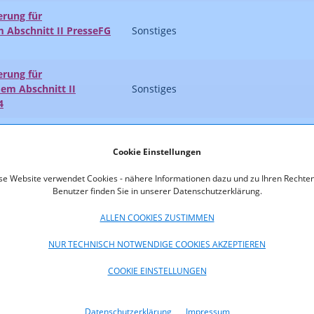
erung für
 Abschnitt II PresseFG
Sonstiges
erung für
m Abschnitt II
Sonstiges
4
 Ergebnisse im Jahr
Sonstiges
Cookie Einstellungen
se Website verwendet Cookies - nähere Informationen dazu und zu Ihren Rechten
Benutzer finden Sie in unserer Datenschutzerklärung.
ALLEN COOKIES ZUSTIMMEN
örderung zur Erhaltung
r Tageszeitungen gemäß
Sonstiges
NUR TECHNISCH NOTWENDIGE COOKIES AKZEPTIEREN
 2004 im Jahr 2023
COOKIE EINSTELLUNGEN
derung und
dem Abschnitt IV
Sonstiges
3
Datenschutzerklärung
Impressum