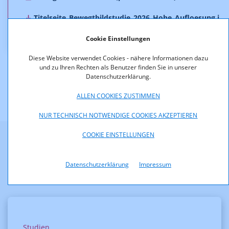
Titelseite_Bewegtbildstudie_2026_Hohe_Aufloesung.j
pg (jpg, 790,3 KB)
Cookie Einstellungen
Diese Website verwendet Cookies - nähere Informationen dazu
und zu Ihren Rechten als Benutzer finden Sie in unserer
Datenschutzerklärung.
ALLEN COOKIES ZUSTIMMEN
NUR TECHNISCH NOTWENDIGE COOKIES AKZEPTIEREN
COOKIE EINSTELLUNGEN
Weitere Informationen
Datenschutzerklärung
Impressum
Studien