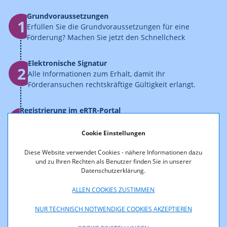
Grundvoraussetzungen
1
Erfüllen Sie die Grundvoraussetzungen für eine
Förderung? Machen Sie jetzt den Schnellcheck
Elektronische Signatur
2
Alle Informationen zum Erhalt, damit Ihr
Förderansuchen rechtskräftige Gültigkeit erlangt.
Registrierung im eRTR-Portal
3
Bis zum Einreichtermin benötigen Sie eine
Benutzerkennung, um Zugriff auf die geschützten
Cookie Einstellungen
Seiten des Einreichportals (eRTR) zu erhalten. Mehr
Diese Website verwendet Cookies - nähere Informationen dazu
erfahren...
und zu Ihren Rechten als Benutzer finden Sie in unserer
Datenschutzerklärung.
Eingabe des Ansuchens im eRTR
4
Stellen Sie online Ihr Förderansuchen. Weiter
ALLEN COOKIES ZUSTIMMEN
zum eRTR-Portal
NUR TECHNISCH NOTWENDIGE COOKIES AKZEPTIEREN