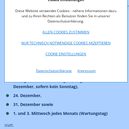
Diese Website verwendet Cookies - nähere Informationen dazu
MNP Portierkalender
und zu Ihren Rechten als Benutzer finden Sie in unserer
Datenschutzerklärung.
Der MNP Portierkalender wurde in Absprache mit den
ALLEN COOKIES ZUSTIMMEN
österreichischen Mobilbetreibern erstellt. Darin sind die Tage
zu erkennen, an denen Portierungen von mobilen
NUR TECHNISCH NOTWENDIGE COOKIES AKZEPTIEREN
Rufnummern durchgeführt bzw. nicht durchgeführt werden.
COOKIE EINSTELLUNGEN
Portierungen finden an allen Tagen, ausgenommen
Datenschutzerklärung
Impressum
Sonntagen,
allen gesetzlichen Feiertagen (ausgenommen 8.
Dezember, sofern kein Sonntag),
24. Dezember,
31. Dezember sowie
1. und 3. Mittwoch jedes Monats (Wartungstag)
statt.