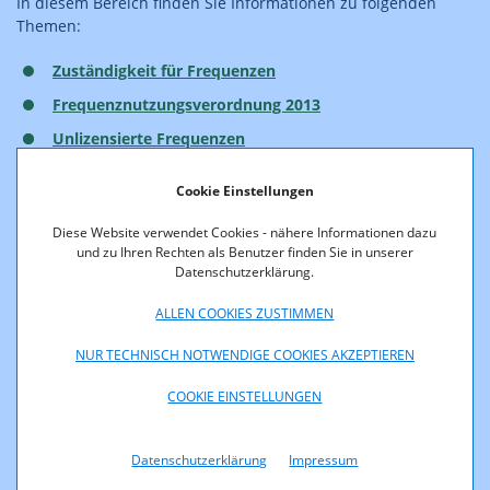
In diesem Bereich finden Sie Informationen zu folgenden
Themen:
Zuständigkeit für Frequenzen
Frequenznutzungsverordnung 2013
Unlizensierte Frequenzen
Lizensierte Frequenzen
Cookie Einstellungen
Kosten von Frequenzen
Diese Website verwendet Cookies - nähere Informationen dazu
Refarming
und zu Ihren Rechten als Benutzer finden Sie in unserer
Datenschutzerklärung.
Spectrum Release Plan
Kanäle und Technologien
ALLEN COOKIES ZUSTIMMEN
Mobilfunktechnologien
NUR TECHNISCH NOTWENDIGE COOKIES AKZEPTIEREN
Spektrum je Betreiber
COOKIE EINSTELLUNGEN
Informationen zu Repeatern
Versorgung und Versorgungsauflagen
Datenschutzerklärung
Impressum
Open Data