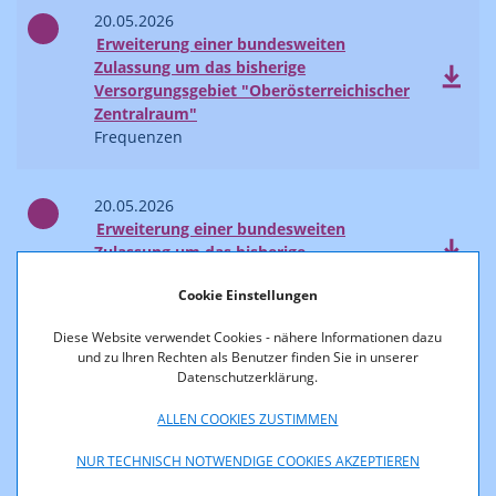
20.05.2026
Erweiterung einer bundesweiten
Zulassung um das bisherige
Versorgungsgebiet "Oberösterreichischer
Zentralraum"
Frequenzen
20.05.2026
Erweiterung einer bundesweiten
Zulassung um das bisherige
Versorgungsgebiet „Tiroler Oberland“
Cookie Einstellungen
Frequenzen
Diese Website verwendet Cookies - nähere Informationen dazu
und zu Ihren Rechten als Benutzer finden Sie in unserer
04.05.2026
Datenschutzerklärung.
Bewilligung von Versuchsabstrahlungen
betreffend die Funkanlage „ERNSTHOFEN
ALLEN COOKIES ZUSTIMMEN
1,143 MHz“
Frequenzen
NUR TECHNISCH NOTWENDIGE COOKIES AKZEPTIEREN