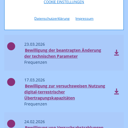
COOKIE EINSTELLUNGEN
10.04.2026
Bewilligung der beantragten Änderung
Datenschutzerklärung
Impressum
der technischen Parameter
Frequenzen
23.03.2026
Bewilligung der beantragten Änderung
der technischen Parameter
Frequenzen
17.03.2026
Bewilligung zur versuchsweisen Nutzung
digital-terrestrischer
Übertragungskapazitäten
Frequenzen
24.02.2026
Bewilligung von Versuchsabstrahlungen