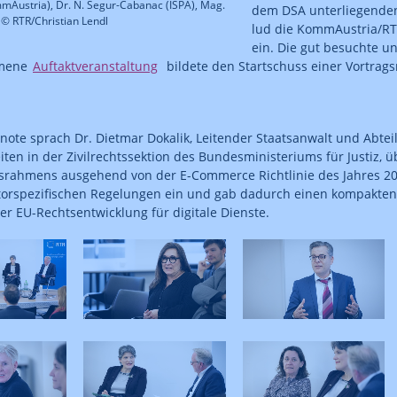
mAustria), Dr. N. Segur-Cabanac (ISPA), Mag.
dem DSA unterliegenden
 © RTR/Christian Lendl
lud die KommAustria/RT
ein. Die gut besuchte u
mene
Auftaktveranstaltung
bildete den Startschuss einer Vortrag
ynote sprach Dr. Dietmar Dokalik, Leitender Staatsanwalt und Abtei
ten in der Zivilrechtssektion des Bundesministeriums für Justiz, 
rahmens ausgehend von der E-Commerce Richtlinie des Jahres 200
orspezifischen Regelungen ein und gab dadurch einen kompakten 
er EU-Rechtsentwicklung für digitale Dienste.