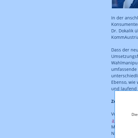
In der ansch
Konsumentens
Dr. Dokalik 
KommAustria
Dass der neu
Umsetzungsfr
Wahlmanipula
umfassende R
unterschiedl
Ebenso, wie 
und laufend 
Zertifzierun
Von entsche
Die
außergericht
Meldungen an
Nutzer in de