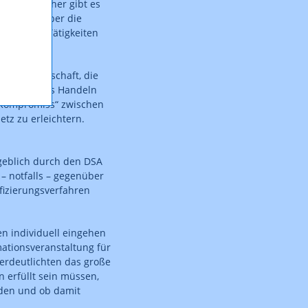
tanden. Daher gibt es
legen, die über die
gen, ihre Tätigkeiten
ivilgesellschaft, die
urch zügiges Handeln
 „Kompromiss“ zwischen
tz zu erleichtern.
ßgeblich durch den DSA
– notfalls – gegenüber
fizierungsverfahren
n individuell eingehen
ationsveranstaltung für
verdeutlichten das große
 erfüllt sein müssen,
rden und ob damit