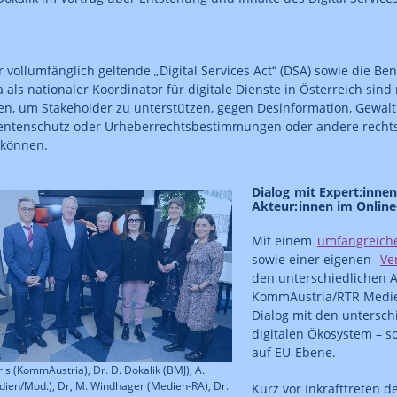
vollumfänglich geltende „Digital Services Act“ (DSA) sowie die B
als nationaler Koordinator für digitale Dienste in Österreich sind
en, um Stakeholder zu unterstützen, gegen Desinformation, Gewalt
ntenschutz oder Urheberrechtsbestimmungen oder andere rechtswi
 können.
Dialog mit Expert:inne
Akteur:innen im Onlin
Mit einem
umfangreich
sowie einer eigenen
Ve
den unterschiedlichen 
KommAustria/RTR Medie
Dialog mit den untersch
digitalen Ökosystem – s
auf EU-Ebene.
ris (KommAustria), Dr. D. Dokalik (BMJ), A.
dien/Mod.), Dr, M. Windhager (Medien-RA), Dr.
Kurz vor Inkrafttreten d