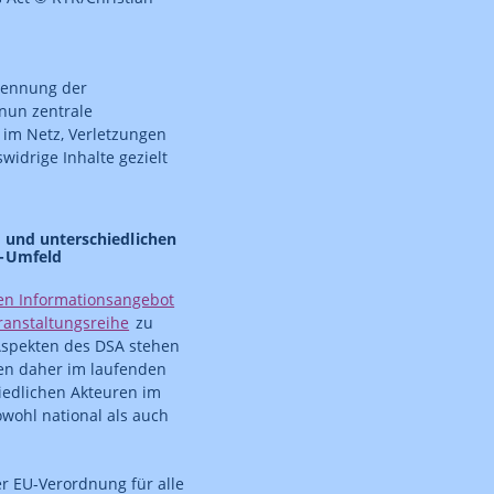
enennung der
 nun zentrale
 im Netz, Verletzungen
drige Inhalte gezielt
n und unterschiedlichen
e-Umfeld
en Informationsangebot
ranstaltungsreihe
zu
Aspekten des DSA stehen
n daher im laufenden
iedlichen Akteuren im
owohl national als auch
er EU-Verordnung für alle