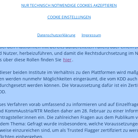
 zur Rechtswidrigkeit von Inhalten) einfach und wirksam zu beans
NUR TECHNISCH NOTWENDIGE COOKIES AKZEPTIEREN
it, Streitigkeiten außergerichtlich durch zertifizierte Stellen beizu
e Unabhängigkeit sowie die nötigen Mittel und Fachkenntnisse verfü
COOKIE EINSTELLUNGEN
asche und kosteneffiziente Weise durchzuführen.
prochen handelt es sich dabei um Einrichtungen insbesondere der Z
Datenschutzerklärung
Impressum
achkenntnisse aufweisen und deshalb besonders geeignet sind, d
ei den Plattformen mit bereits aufbereiteten Fällen) oder einem
d Nutzer, herbeizuführen, und damit die Rechtsdurchsetzung im Ne
s über diese Rollen finden Sie
hier
.
 dieser beiden Institute im Verhältnis zu den Plattformen wird ma
nen werden nunmehr Möglichkeiten eingeräumt, die vom KDD auch 
durchgesetzt werden können. Die Voraussetzung dafür ist ein Zerti
DD.
es Verfahren vorab umfassend zu informieren und auf Einzelfrage
ud KommAustria/RTR Medien daher am 28. Februar zu einer Inform
Antragsteller:innen ein. Die zahlreichen Fragen aus dem Publikum 
 dem Thema: Gefragt wurde insbesondere, welche Voraussetzungen
eise einzureichen sind, um als Trusted Flagger zertifiziert zu we
lichten einhergehen.