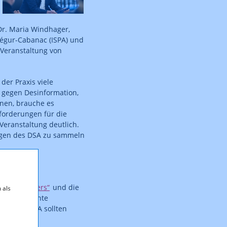
Dr. Maria Windhager,
égur-Cabanac (ISPA) und
 Veranstaltung von
der Praxis viele
m gegen Desinformation,
nnen, brauche es
forderungen für die
Veranstaltung deutlich.
ungen des DSA zu sammeln
eilegung"
usted Flaggers“
und die
 als
oritär gereihte
. Gemäß DSA sollten
attformen (