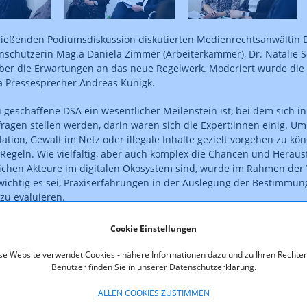
ließenden Podiumsdiskussion diskutierten Medienrechtsanwältin 
chützerin Mag.a Daniela Zimmer (Arbeiterkammer), Dr. Natalie S
über die Erwartungen an das neue Regelwerk. Moderiert wurde die
 Pressesprecher Andreas Kunigk.
 geschaffene DSA ein wesentlicher Meilenstein ist, bei dem sich in 
agen stellen werden, darin waren sich die Expert:innen einig. U
tion, Gewalt im Netz oder illegale Inhalte gezielt vorgehen zu kö
egeln. Wie vielfältig, aber auch komplex die Chancen und Heraus
ichen Akteure im digitalen Ökosystem sind, wurde im Rahmen der 
wichtig es sei, Praxiserfahrungen in der Auslegung der Bestimm
zu evaluieren.
gsverfahren für "Trusted Flaggers" und "außergerichtliche Streitb
Cookie Einstellungen
idender Bedeutung für das Gelingen des DSA sind sogenannte
„Tr
se Website verwendet Cookies - nähere Informationen dazu und zu Ihren Rechten
Benutzer finden Sie in unserer Datenschutzerklärung.
liche Streitbeilegung
. Trusted Flaggers sind Einrichtungen, die pri
 Plattformen durchführen. (DSA nennt hier als Beispiel „Inhope“)
ALLEN COOKIES ZUSTIMMEN
r Lage sein, bestimmte Entscheidungen der Anbieter von Online-Pl