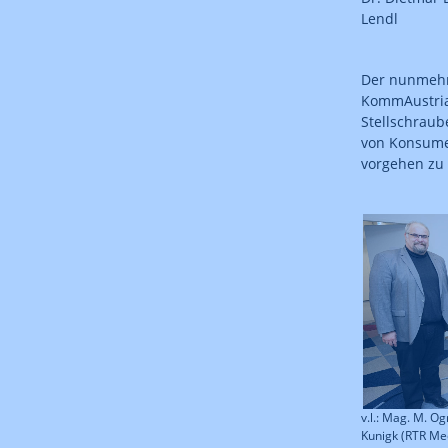
Lendl
Der nunmehr 
KommAustria 
Stellschraub
von Konsume
vorgehen zu
v.l.: Mag. M. Og
Kunigk (RTR Me