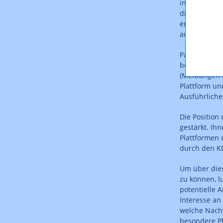
insbesondere
die Möglichke
erforderlich
auf faire, r
Pauschal ges
besondere S
(Meldungen b
Plattform un
Ausführliche
Die Position
gestärkt. Ih
Plattformen 
durch den K
Um über dies
zu können, l
potentielle 
Interesse an
welche Nachw
besondere Pf