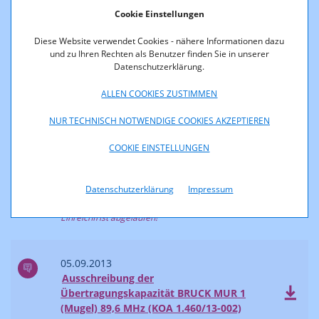
Cookie Einstellungen
25.09.2013
Beschränkte Ausschreibung von vier
Diese Website verwendet Cookies - nähere Informationen dazu
Übertragungskapazitäten (KOA 1.011/13-
und zu Ihren Rechten als Benutzer finden Sie in unserer
049, 050, 052 und 056)
Datenschutzerklärung.
Einreichfrist abgelaufen!
ALLEN COOKIES ZUSTIMMEN
NUR TECHNISCH NOTWENDIGE COOKIES AKZEPTIEREN
10.09.2013
Beschränkte Ausschreibung der
COOKIE EINSTELLUNGEN
Übertragungskapazitäten WATTENS 4
(Volderberg) 89,6 MHz (KOA 1.543/13-002)
und INZING 2 (Stieglreith) 106,2 MHz
Datenschutzerklärung
Impressum
(KOA 1.543/13-004)
Einreichfrist abgelaufen!
05.09.2013
Ausschreibung der
Übertragungskapazität BRUCK MUR 1
(Mugel) 89,6 MHz (KOA 1.460/13-002)