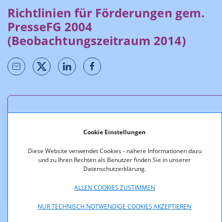
Richtlinien für Förderungen gem.
PresseFG 2004
(Beobachtungszeitraum 2014)
Downloads
Cookie Einstellungen
Richtlinien_fuer_den_Beobachtungszeitraum_2014__
Neufassung_2.pdf (pdf, 336,3 KB)
Diese Website verwendet Cookies - nähere Informationen dazu
und zu Ihren Rechten als Benutzer finden Sie in unserer
Richtlinien_fuer_den_Beobachtungszeitraum_2014.p
Datenschutzerklärung.
df (pdf, 251,7 KB)
ALLEN COOKIES ZUSTIMMEN
NUR TECHNISCH NOTWENDIGE COOKIES AKZEPTIEREN