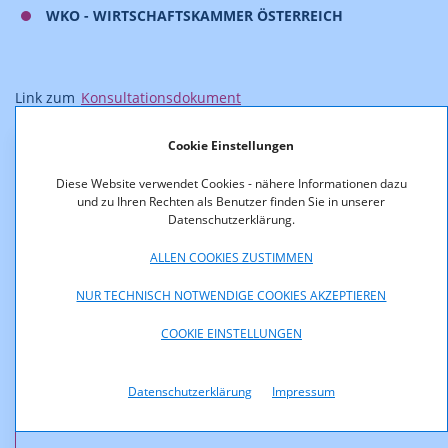
WKO - WIRTSCHAFTSKAMMER ÖSTERREICH
Link zum
Konsultationsdokument
Cookie Einstellungen
Downloads
Diese Website verwendet Cookies - nähere Informationen dazu
und zu Ihren Rechten als Benutzer finden Sie in unserer
ISPA_Stellungnahme_RTR_Budget_2022.pdf (pdf,
Datenschutzerklärung.
150,9 KB)
ALLEN COOKIES ZUSTIMMEN
mamilade_Stellungnahme_RTR_Budget_2022.pdf
NUR TECHNISCH NOTWENDIGE COOKIES AKZEPTIEREN
(pdf, 337,5 KB)
COOKIE EINSTELLUNGEN
Radio_Orange_Stellungnahme_RTR_Budget_2022.pdf
(pdf, 301,5 KB)
Datenschutzerklärung
Impressum
TMA_Stellungnahme_RTR_Budget_2022.pdf (pdf,
899,5 KB)