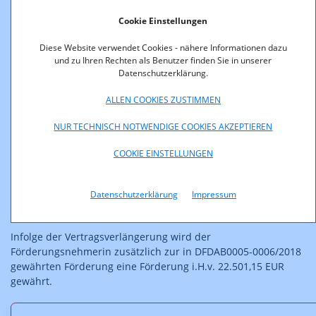
Am 04.12.2020 beantragte die Förderungsnehmerin eine
Cookie Einstellungen
Verlängerung des Förderungszeitraums bis zum 31.05.2022.
Begründet wurde dies damit, dass sich – aufgrund der
Diese Website verwendet Cookies - nähere Informationen dazu
Notwendigkeit der Klärung urheberrechtlicher Fragen – die
und zu Ihren Rechten als Benutzer finden Sie in unserer
Inbetriebnahme des bundesweiten Multiplexes, der für eine
Datenschutzerklärung.
erfolgreiche, flächendeckende Einführung des DAB+
ALLEN COOKIES ZUSTIMMEN
Regelbetriebs wesentlich sei, nach hinten verschoben habe
und erst am 28.05.2019 erfolgt sei.
NUR TECHNISCH NOTWENDIGE COOKIES AKZEPTIEREN
Mit Rücksicht darauf, dass es sich um den ersten
COOKIE EINSTELLUNGEN
Regelbetrieb im Bereich DAB+ handelt und dessen Erfolg
maßgeblich dafür sein wird, ob und wann es zu weiteren
Regelbetrieben kommen wird, war diesem Antrag
Datenschutzerklärung
Impressum
stattzugeben.
Infolge der Vertragsverlängerung wird der
Förderungsnehmerin zusätzlich zur in DFDAB0005-0006/2018
gewährten Förderung eine Förderung i.H.v. 22.501,15 EUR
gewährt.